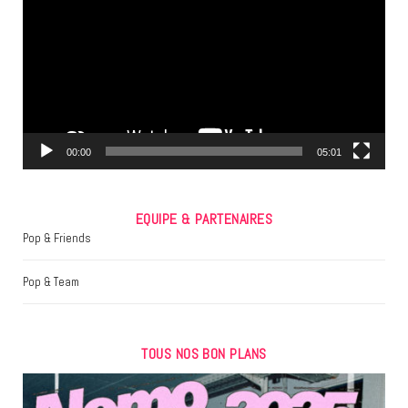
vidéo
b
t
a
o
e
g
o
r
r
k
a
m
00:00
05:01
EQUIPE & PARTENAIRES
Pop & Friends
Pop & Team
TOUS NOS BON PLANS