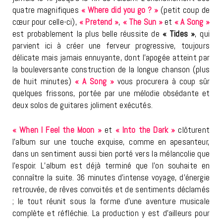
quatre magnifiques
« Where did you go ? »
(petit coup de
cœur pour celle-ci),
« Pretend »
,
« The Sun »
et
« A Song »
est probablement la plus belle réussite de
« Tides »
, qui
parvient ici à créer une ferveur progressive, toujours
délicate mais jamais ennuyante, dont l’apogée atteint par
la bouleversante construction de la longue chanson (plus
de huit minutes)
« A Song »
vous procurera à coup sûr
quelques frissons, portée par une mélodie obsédante et
deux solos de guitares joliment exécutés.
« When I Feel the Moon »
et
« Into the Dark »
clôturent
l’album sur une touche exquise, comme en apesanteur,
dans un sentiment aussi bien porté vers la mélancolie que
l’espoir. L’album est déjà terminé que l’on souhaite en
connaître la suite. 36 minutes d’intense voyage, d’énergie
retrouvée, de rêves convoités et de sentiments déclamés
; le tout réunit sous la forme d’une aventure musicale
complète et réfléchie. La production y est d’ailleurs pour