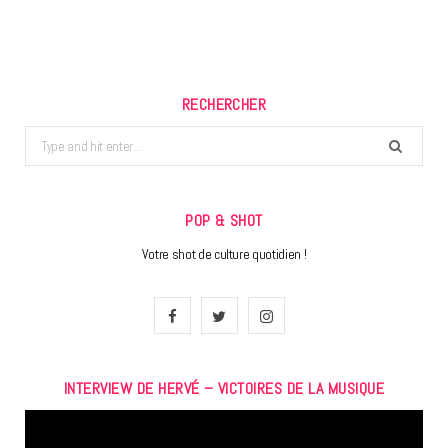
RECHERCHER
Search
for:
POP & SHOT
Votre shot de culture quotidien !
F
T
I
a
w
n
INTERVIEW DE HERVÉ – VICTOIRES DE LA MUSIQUE
c
i
s
Lecteur
e
t
t