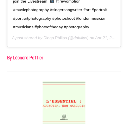
join the Livestream.
@rewomotion
#musicphotography #singersongwriter #art #portrait
#portraitphotography #photoshoot #londonmusician
#musicians #photooftheday #photography
A post shared by
Diego Philips
(@dphilips) on
Apr 21, 2020 at 7:09am PDT
By Léonard Pottier