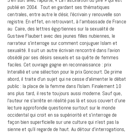
S’en suit avec rapidité, « La Fascination du pire » qui est
publié en 2004. Tout en gardant ses thématiques
centrales, entre autre le désir, l’écrivain y renouvelle son
registre. En effet, en retrouvant, à l’ambassade de France
au Caire, des lettres égyptiennes sur la sexualité de
Gustave Flaubert avec des jeunes filles nubiennes, le
narrateur s’interroge sur comment conjuguer Islam et
sexualité. Il suit un autre écrivain rencontré dans l’avion
obsédé par ses désirs sexuels et sa quête de femmes
faciles. Cet ouvrage gagne en reconnaissance : prix
Interallié et une sélection pour le prix Goncourt. De prime
abord, il traite d’un sujet qui ne cesse d’alimenter le débat
public : la place de la femme dans l’Islam. Finalement 10
ans plus tard, il reste toujours aussi moderne. Sauf que,
l’auteur ne s’arrête en réalité pas là et sous couvert d’une
lecture approfondie questionne surtout sur le monde
occidental qui croit en sa supériorité et s’interroge de
façon bien superficielle sur une culture qui n’est pas la
sienne et qu’il regarde de haut. Au détour d’interrogations,