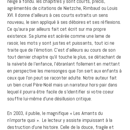
neige a fondu. les chapitres y sont courts, précis,
agrémentés de citations de Nietzche, Rimbaud ou Louis
XVI. Il donne d’ailleurs à ces courts extraits un sens
nouveau, le sien appliqué à ses déboires et ses réflexions.
Ce qu’aura par ailleurs fait cet écrit sur ma propre
existence. Sa plume est acérée comme une lame de
rasoir, les mots y sont justes et puissants, tout ici ne
traite que de l’émotion. C’est d’ailleurs au cours de son
tout dernier chapitre qu’il touche le plus, se détachant de
la naïveté de l’enfance, l’ébranlant follement en mettant
en perspective les mensonges que l’on sert aux enfants à
ceux que l’on peut se raconter adulte. Notre auteur fait
un bien cruel Père-Noël mais un narrateur hors-pair dans
lequel il pourra être facile de s’identifier si votre coeur
souffre lui-même d’une désillusion critique.
En 2003, il publie, le magnifique « Les Amants du
n’importe quoi ». Le lecteur y assiste impuissant à la
destruction d’une histoire. Celle de la douce, fragile et