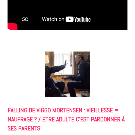
FALLING DE VIGGO MORTENSEN : VIEILLESSE =
NAUFRAGE ? / ETRE ADULTE C’EST PARDONNER À
SES PARENTS