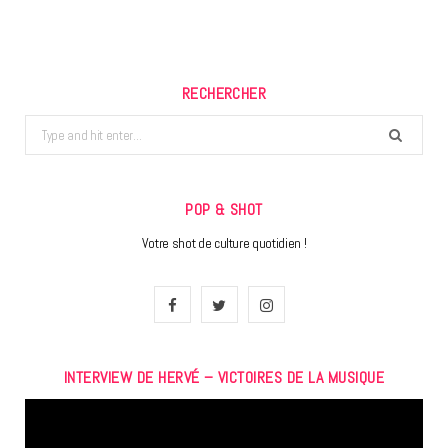
RECHERCHER
Search
for:
POP & SHOT
Votre shot de culture quotidien !
F
T
I
a
w
n
INTERVIEW DE HERVÉ – VICTOIRES DE LA MUSIQUE
c
i
s
Lecteur
e
t
t
vidéo