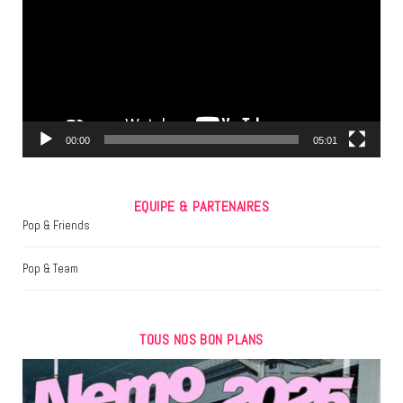
b
t
a
o
e
g
o
r
r
k
a
m
00:00
05:01
EQUIPE & PARTENAIRES
Pop & Friends
Pop & Team
TOUS NOS BON PLANS