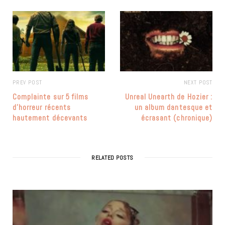
PREV POST
NEXT POST
Complainte sur 5 films
Unreal Unearth de Hozier :
d’horreur récents
un album dantesque et
hautement décevants
écrasant (chronique)
RELATED POSTS