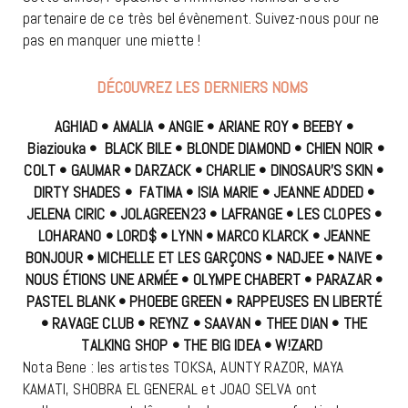
partenaire de ce très bel évènement. Suivez-nous pour ne
pas en manquer une miette !
DÉCOUVREZ LES DERNIERS NOMS
AGHIAD
• AMALIA • ANGIE • ARIANE ROY • BEEBY •
Biaziouka • BLACK BILE • BLONDE DIAMOND • CHIEN NOIR •
COLT • GAUMAR • DARZACK • CHARLIE • DINOSAUR’S SKIN •
DIRTY SHADES • FATIMA • ISIA MARIE • JEANNE ADDED •
JELENA CIRIC • JOLAGREEN23 • LAFRANGE • LES CLOPES •
LOHARANO • LORD$ • LYNN • MARCO KLARCK • JEANNE
BONJOUR • MICHELLE ET LES GARÇONS • NADJEE • NAIVE •
NOUS ÉTIONS UNE ARMÉE • OLYMPE CHABERT • PARAZAR •
PASTEL BLANK • PHOEBE GREEN • RAPPEUSES EN LIBERTÉ
• RAVAGE CLUB • REYNZ • SAAVAN • THEE DIAN • THE
TALKING SHOP • THE BIG IDEA • W!ZARD
Nota Bene : les artistes TOKSA, AUNTY RAZOR, MAYA
KAMATI, SHOBRA EL GENERAL et JOAO SELVA ont