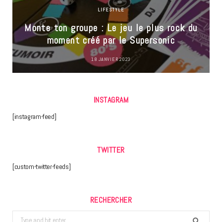
LIFESTYLE
Monte ton groupe : Le jeu le plus rock du
moment créé par le Supersonic
18 JANVIER 2023
INSTAGRAM
[instagram-feed]
TWITTER
[custom-twitter-feeds]
RECHERCHER
Search