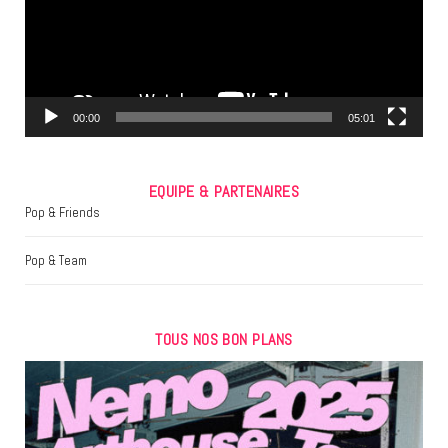
o
e
g
o
r
r
k
a
m
00:00
05:01
EQUIPE & PARTENAIRES
Pop & Friends
Pop & Team
TOUS NOS BON PLANS