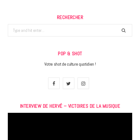
RECHERCHER
Search
for:
POP & SHOT
Votre shot de culture quotidien !
F
T
I
a
w
n
INTERVIEW DE HERVÉ – VICTOIRES DE LA MUSIQUE
c
i
s
Lecteur
e
t
t
vidéo
b
t
a