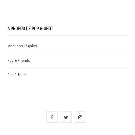
A PROPOS DE POP & SHOT
Mentions Légales
Pop & Friends
Pop & Team
F
T
I
a
w
n