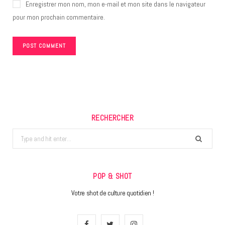
Enregistrer mon nom, mon e-mail et mon site dans le navigateur
pour mon prochain commentaire.
RECHERCHER
Search
for:
POP & SHOT
Votre shot de culture quotidien !
F
T
I