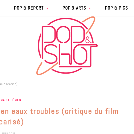
POP & REPORT
POP & ARTS
POP & PICS
ilm oscarisé)
ÉMA ET SÉRIES
 en eaux troubles (critique du film
carisé)
8 JUIN 2021