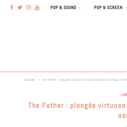
F
T
I
Y
POP & SOUND
POP & SCREEN
a
w
n
o
c
i
s
u
e
t
t
T
b
t
a
u
»
Accueil
The Father : plongée virtuose en eaux troubles (critique du f
o
e
g
b
CIN
o
r
r
e
The Father : plongée virtuose
k
a
os