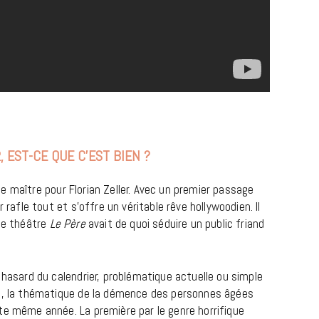
 EST-CE QUE C’EST BIEN ?
BONS PLANS
de maître pour Florian Zeller. Avec un premier passage
Les Eclatantes : une soirée entre
 rafle tout et s’offre un véritable rêve hollywoodien. Il
concerts, expos, kart, aéroplume…
 de théâtre
Le Père
avait de quoi séduire un public friand
à la Cité des Sciences
14 DÉCEMBRE 2022
 hasard du calendrier, problématique actuelle ou simple
es, la thématique de la démence des personnes âgées
te même année. La première par le genre horrifique