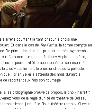
s s’arrête pourtant là tant chacun a choisi une
sujet. Et dans le cas de
The Fathe
r, la forme compte au
fond. De prime abord, le but premier du métrage semble
tateur. Comment l’immense Anthony Hopkins, le génie,
CINÉMA ET SÉRIES
bal Lecter pourrait-il être abandonné par son esprit ?
Disclosure Day : le retour en grâce
le crée visuellement le premier choc de la pellicule.
de Steven Spielberg
on que Florian Zeller a attendu des mois durant le
ue de reporter deux fois son tournage.
9 JUIN 2026
si sa bibliographie prouve ce propos, le choix narratif
uvenez-vous de la règle d’unité du théâtre de Boileau
accompli tienne jusqu’à la fin le théâtre rempli». Si cette