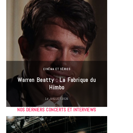
CINÉMA ET SÉRIES
Incel
Warren Beatty : La Fabrique du
genre i
Himbo
14 JUILLET 2026
NOS DERNIERS CONCERTS ET INTERVIEWS