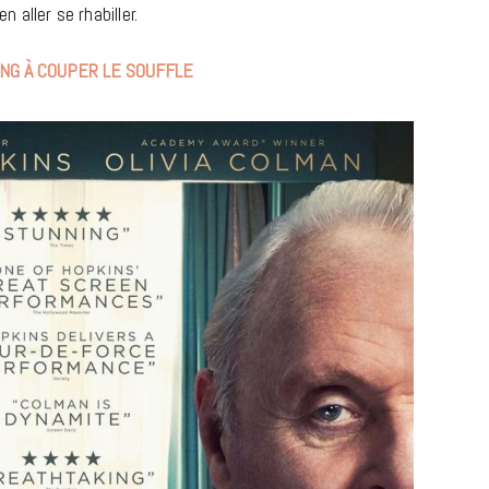
aller se rhabiller.
ING À COUPER LE SOUFFLE
LIFESTYLE
Gainsbourg, toute une vie :
documentaire plus Ginsburg que
Gainsbarre à ne pas manquer sur
France 3
18 FÉVRIER 2021