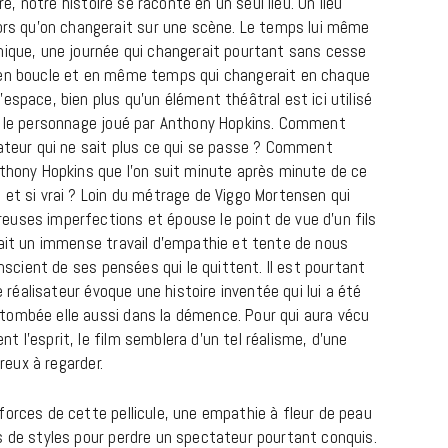
tre, notre histoire se raconte en un seul lieu. Un lieu
s qu’on changerait sur une scène. Le temps lui même
nique, une journée qui changerait pourtant sans cesse
 en boucle et en même temps qui changerait en chaque
espace, bien plus qu’un élément théâtral est ici utilisé
y, le personnage joué par Anthony Hopkins. Comment
rateur qui ne sait plus ce qui se passe ? Comment
nthony Hopkins que l’on suit minute après minute de ce
 et si vrai ? Loin du métrage de Viggo Mortensen qui
uses imperfections et épouse le point de vue d’un fils
REPORTAGES ET INTERVIEWS
fait un immense travail d’empathie et tente de nous
We Love Green se met au vert sur
onscient de ses pensées qui le quittent. Il est pourtant
la Montagne de Gorillaz
e réalisateur évoque une histoire inventée qui lui a été
tombée elle aussi dans la démence. Pour qui aura vécu
7 JUIN 2026
 l’esprit, le film semblera d’un tel réalisme, d’une
ureux à regarder.
forces de cette pellicule, une empathie à fleur de peau
s de styles pour perdre un spectateur pourtant conquis.