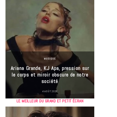
MUSIQUE
Ariana Grande, KJ Apa, pression sur
le corps et miroir obscure de notre
Les
société
réin
4 AOÛT 2026
LE MEILLEUR DU GRAND ET PETIT ÉCRAN