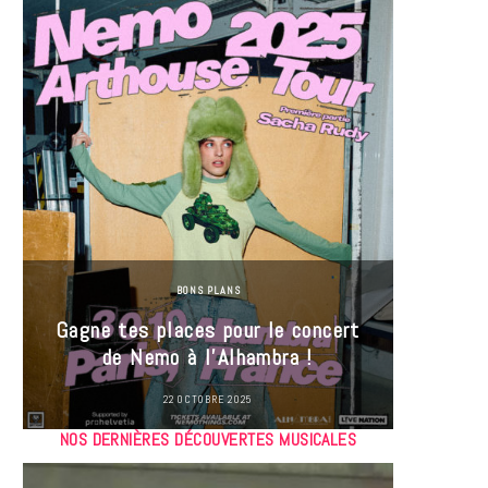
BONS PLANS
Jeu-Co
Gagne tes places pour le concert
limit
de Nemo à l’Alhambra !
22 OCTOBRE 2025
NOS DERNIÈRES DÉCOUVERTES MUSICALES