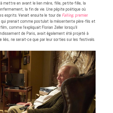
mettre en avant le lien mère, fille, petite-fille, la
enfermement, la fin de vie. Une pépite poétique où
s esprits. Venait ensuite le tour de
Falling
, premier
qui prenait comme postulat la mésentente père-fils et
film, comme l’expliquait Florian Zeller lorsqu’il
ondissement de Paris, avait également été projeté à
iés, ne serait-ce que par leur sorties sur les festivals.
MUSIQUE
Cage The Elephant, l’ivoire du rock
dévoile « Beaches In Tennessee »
18 JUILLET 2026