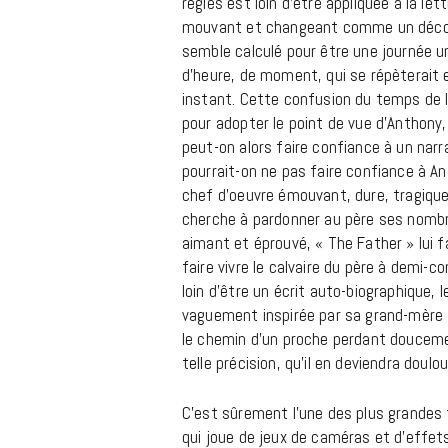
règles est loin d’être appliquée à la let
mouvant et changeant comme un décor
semble calculé pour être une journée u
d’heure, de moment, qui se répèterait
instant. Cette confusion du temps de l’
pour adopter le point de vue d’Anthon
peut-on alors faire confiance à un nar
pourrait-on ne pas faire confiance à A
chef d’oeuvre émouvant, dure, tragique
cherche à pardonner au père ses nombre
aimant et éprouvé, « The Father » lui 
faire vivre le calvaire du père à demi-c
loin d’être un écrit auto-biographique, l
vaguement inspirée par sa grand-mère 
le chemin d’un proche perdant doucement
telle précision, qu’il en deviendra doulo
C’est sûrement l’une des plus grandes 
qui joue de jeux de caméras et d’effet