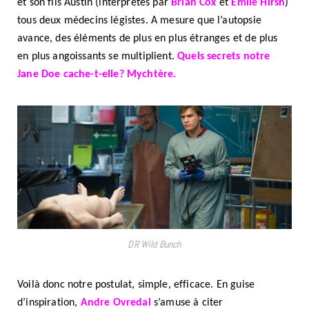
et son fils Austin (interprétés par
Brian Cox
et
Emile Hirsh
)
tous deux médecins légistes. A mesure que l’autopsie
avance, des éléments de plus en plus étranges et de plus
en plus angoissants se multiplient.
Quels secrets notre
Jane Doe cache-t-elle? Mychtère.
DR Wild Bunch
Voilà donc notre postulat, simple, efficace. En guise
d’inspiration,
Andre Ovredal
s’amuse à citer