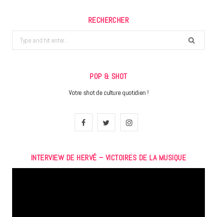
RECHERCHER
Search
for:
POP & SHOT
Votre shot de culture quotidien !
F
T
I
a
w
n
INTERVIEW DE HERVÉ – VICTOIRES DE LA MUSIQUE
c
i
s
Lecteur
e
t
t
vidéo
b
t
a
o
e
g