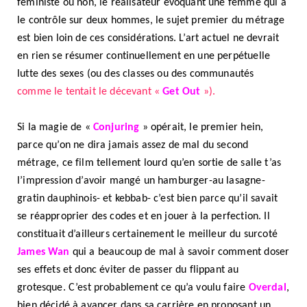
féministe ou non, le réalisateur évoquant une femme qui a
le contrôle sur deux hommes, le sujet premier du métrage
est bien loin de ces considérations. L’art actuel ne devrait
en rien se résumer continuellement en une perpétuelle
lutte des sexes (ou des classes ou des communautés
comme le tentait le décevant «
Get Out
»).
Si la magie de «
Conjuring
» opérait, le premier hein,
parce qu’on ne dira jamais assez de mal du second
métrage, ce film tellement lourd qu’en sortie de salle t’as
l’impression d’avoir mangé un hamburger-au lasagne-
gratin dauphinois- et kebbab- c’est bien parce qu’il savait
se réapproprier des codes et en jouer à la perfection. Il
constituait d’ailleurs certainement le meilleur du surcoté
James Wan
qui a beaucoup de mal à savoir comment doser
ses effets et donc éviter de passer du flippant au
grotesque. C’est probablement ce qu’a voulu faire
Overdal
,
bien décidé à avancer dans sa carrière en proposant un