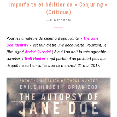
imparfaite et héritier de « Conjuring »
(Critique)
by
JULIA ESCUDERO
Pour les amateurs de cinéma d’épouvante «
The Jane
Doe Identity
» est loin d’être une découverte. Pourtant, le
film signé
André Ovredal
( à qui l’on doit la très agréable
surprise «
Troll Hunter
» qui partait d’un postulat plus que
risqué) ne sort en salles que ce mercredi 31 mai 2017.