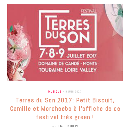
MUSIQUE
9 JUIN 2017
Terres du Son 2017: Petit Biscuit,
Camille et Morcheeba à l’affiche de ce
festival très green !
by
JULIA ESCUDERO