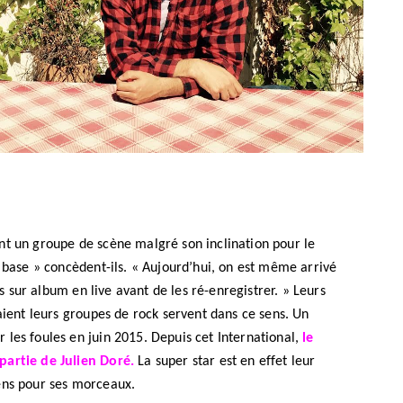
LIFESTYLE
Gainsbourg, toute une vie :
documentaire plus Ginsburg que
Gainsbarre à ne pas manquer sur
France 3
nt un groupe de scène malgré son inclination pour le
a base » concèdent-ils. « Aujourd’hui, on est même arrivé
18 FÉVRIER 2021
tis sur album en live avant de les ré-enregistrer. » Leurs
aient leurs groupes de rock servent dans ce sens. Un
les foules en juin 2015. Depuis cet International,
le
partie de Julien Doré.
La super star est en effet leur
ens pour ses morceaux.