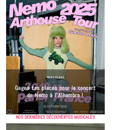
BONS PLANS
Jeu-Co
Gagne tes places pour le concert
limit
de Nemo à l’Alhambra !
22 OCTOBRE 2025
NOS DERNIÈRES DÉCOUVERTES MUSICALES