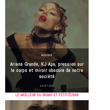
MUSIQUE
Ariana Grande, KJ Apa, pression sur
le corps et miroir obscure de notre
Les
société
réin
4 AOÛT 2026
LE MEILLEUR DU GRAND ET PETIT ÉCRAN