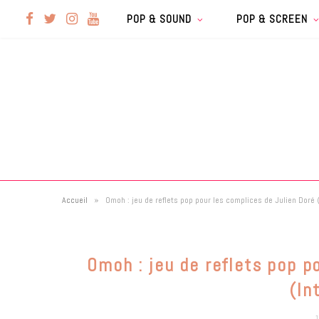
F
T
I
Y
POP & SOUND
POP & SCREEN
a
w
n
o
c
i
s
u
e
t
t
T
b
t
a
u
»
Accueil
Omoh : jeu de reflets pop pour les complices de Julien Doré 
o
e
g
b
o
r
r
e
Omoh : jeu de reflets pop p
k
a
(In