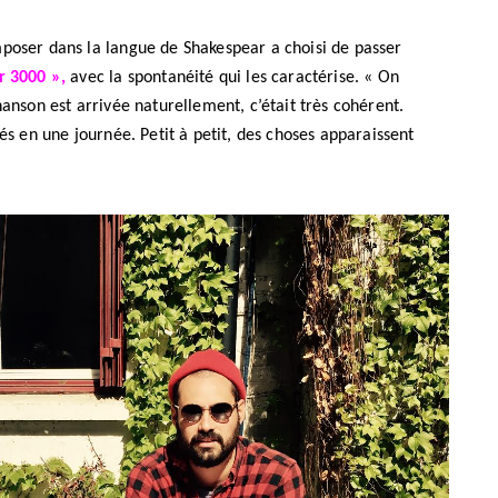
mposer dans la langue de Shakespear a choisi de passer
r 3000 »,
avec la spontanéité qui les caractérise. « On
hanson est arrivée naturellement, c’était très cohérent.
sés en une journée. Petit à petit, des choses apparaissent
REPORTAGES ET INTERVIEWS
We Love Green se met au vert sur
la Montagne de Gorillaz
7 JUIN 2026