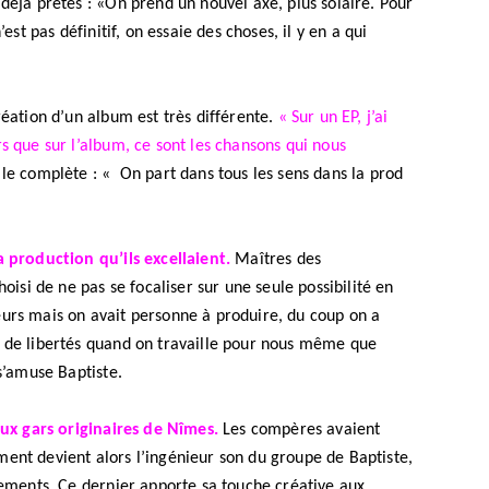
déjà prêtes : «On prend un nouvel axe, plus solaire. Pour
’est pas définitif, on essaie des choses, il y en a qui
réation d’un album est très différente.
« Sur un EP, j’ai
s que sur l’album, ce sont les chansons qui nous
le complète : « On part dans tous les sens dans la prod
a production qu’ils excellaient.
Maîtres des
MUSIQUE
hoisi de ne pas se focaliser sur une seule possibilité en
Cage The Elephant, l’ivoire du rock
eurs mais on avait personne à produire, du coup on a
dévoile « Beaches In Tennessee »
s de libertés quand on travaille pour nous même que
 s’amuse Baptiste.
18 JUILLET 2026
ux gars originaires de Nîmes.
Les compères avaient
ent devient alors l’ingénieur son du groupe de Baptiste,
trements. Ce dernier apporte sa touche créative aux