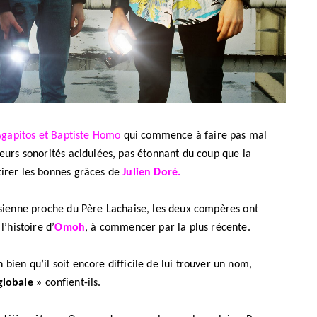
gapitos et Baptiste Homo
qui commence à faire pas mal
leurs sonorités acidulées, pas étonnant du coup que la
BONS PLANS
tirer les bonnes grâces de
Julien Doré.
Les Eclatantes : une soirée entre
risienne proche du Père Lachaise, les deux compères ont
concerts, expos, kart, aéroplume…
l’histoire d’
Omoh
, à commencer par la plus récente.
à la Cité des Sciences
14 DÉCEMBRE 2022
bien qu’il soit encore difficile de lui trouver un nom,
globale »
confient-ils.