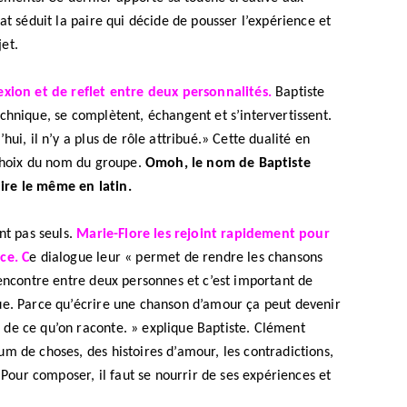
at séduit la paire qui décide de pousser l’expérience et
et.
xion et de reflet entre deux personnalités.
Baptiste
chnique, se complètent, échangent et s’intervertissent.
ui, il n’y a plus de rôle attribué.» Cette dualité en
 choix du nom du groupe.
Omoh, le nom de Baptiste
ire le même en latin.
CINÉMA ET SÉRIES
nt pas seuls.
Marie-Flore les rejoint rapidement pour
Disclosure Day : le retour en grâce
ce. C
e dialogue leur « permet de rendre les chansons
de Steven Spielberg
rencontre entre deux personnes et c’est important de
9 JUIN 2026
ue. Parce qu’écrire une chanson d’amour ça peut devenir
de ce qu’on raconte. » explique Baptiste. Clément
m de choses, des histoires d’amour, les contradictions,
. Pour composer, il faut se nourrir de ses expériences et