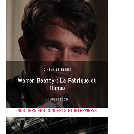
CINÉMA ET SÉRIES
Incel
Warren Beatty : La Fabrique du
genre i
Himbo
14 JUILLET 2026
NOS DERNIERS CONCERTS ET INTERVIEWS