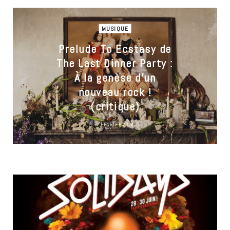
MUSIQUE
Prelude To Ecstasy de
The Last Dinner Party :
À la genèse d’un
nouveau rock !
(critique)
7 FÉVRIER 2024