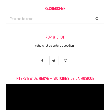
RECHERCHER
Search
for:
POP & SHOT
Votre shot de culture quotidien !
F
T
I
a
w
n
INTERVIEW DE HERVÉ – VICTOIRES DE LA MUSIQUE
c
i
s
Lecteur
e
t
t
vidéo
b
t
a
o
e
g