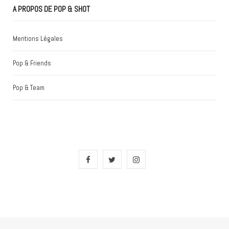
A PROPOS DE POP & SHOT
Mentions Légales
Pop & Friends
Pop & Team
F
T
I
a
w
n
c
i
s
e
t
t