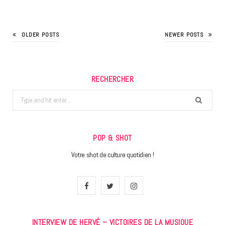
OLDER POSTS
NEWER POSTS
RECHERCHER
Search
for:
POP & SHOT
Votre shot de culture quotidien !
F
T
I
a
w
n
INTERVIEW DE HERVÉ – VICTOIRES DE LA MUSIQUE
c
i
s