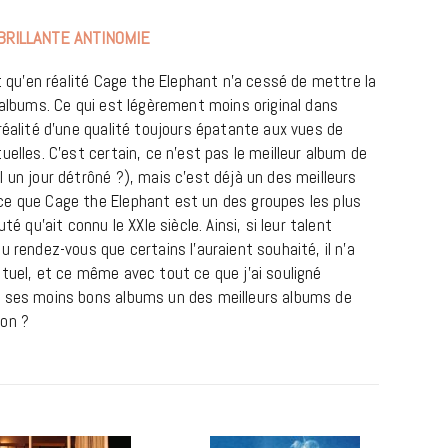
BRILLANTE ANTINOMIE
st qu’en réalité Cage the Elephant n’a cessé de mettre la
 albums. Ce qui est légèrement moins original dans
réalité d’une qualité toujours épatante aux vues de
uelles. C’est certain, ce n’est pas le meilleur album de
il un jour détrôné ?), mais c’est déjà un des meilleurs
ce que Cage the Elephant est un des groupes les plus
REPORTAGES ET INTERVIEWS
té qu’ait connu le XXIe siècle. Ainsi, si leur talent
u rendez-vous que certains l’auraient souhaité, il n’a
We Love Green se met au vert sur
ctuel, et ce même avec tout ce que j’ai souligné
la Montagne de Gorillaz
e ses moins bons albums un des meilleurs albums de
7 JUIN 2026
non ?