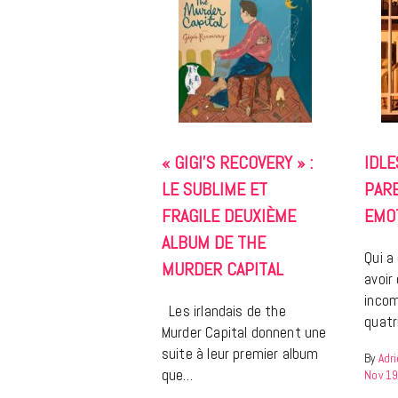
« GIGI’S RECOVERY » :
IDLE
LE SUBLIME ET
PAR
FRAGILE DEUXIÈME
EMO
ALBUM DE THE
Qui a
MURDER CAPITAL
avoir
incom
Les irlandais de the
quat
Murder Capital donnent une
suite à leur premier album
By
Adr
que…
Nov 19