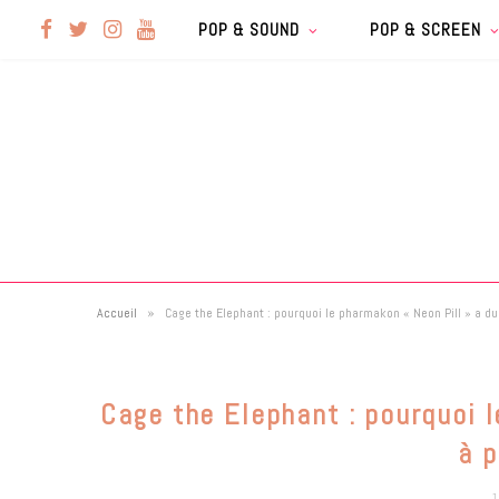
F
T
I
Y
POP & SOUND
POP & SCREEN
a
w
n
o
c
i
s
u
e
t
t
T
b
t
a
u
»
Accueil
Cage the Elephant : pourquoi le pharmakon « Neon Pill » a du
o
e
g
b
o
r
r
e
Cage the Elephant : pourquoi 
k
a
à p
1