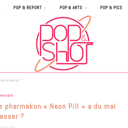
POP & REPORT
POP & ARTS
POP & PICS
 mal à passer ?
MUSIQUE
le pharmakon « Neon Pill » a du mal
asser ?
2 JUIN 2024