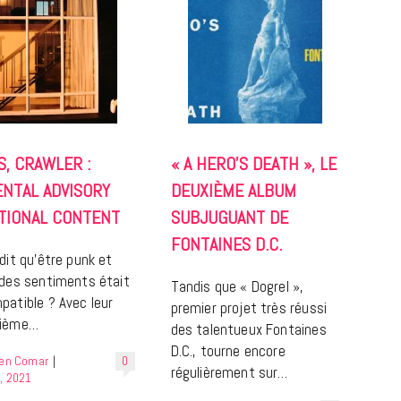
LIFESTYLE
S, CRAWLER :
« A HERO’S DEATH », LE
Gainsbourg, toute une vie :
documentaire plus Ginsburg que
ENTAL ADVISORY
DEUXIÈME ALBUM
Gainsbarre à ne pas manquer sur
TIONAL CONTENT
SUBJUGUANT DE
France 3
FONTAINES D.C.
 dit qu’être punk et
18 FÉVRIER 2021
 des sentiments était
Tandis que « Dogrel »,
patible ? Avec leur
premier projet très réussi
rième…
des talentueux Fontaines
D.C., tourne encore
ien Comar
|
0
régulièrement sur…
, 2021