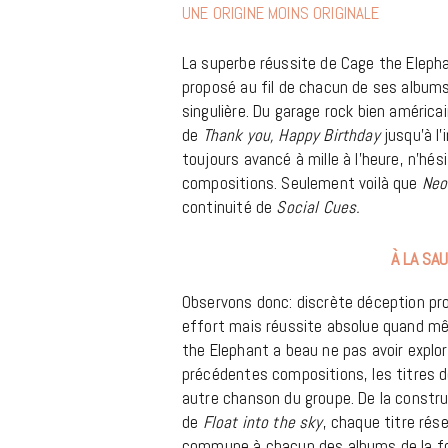
UNE ORIGINE MOINS ORIGINALE
La superbe réussite de Cage the Elephan
proposé au fil de chacun de ses albums
singulière. Du garage rock bien américa
de
Thank you, Happy Birthday
jusqu’à l
toujours avancé à mille à l’heure, n’hé
compositions. Seulement voilà que
Neo
continuité de
Social Cues.
À LA SA
Observons donc: discrète déception pro
effort mais réussite absolue quand m
the Elephant a beau ne pas avoir explo
précédentes compositions, les titres d
autre chanson du groupe. De la constr
de
Float into the sky
, chaque titre rése
commune à chacun des albums de la fo