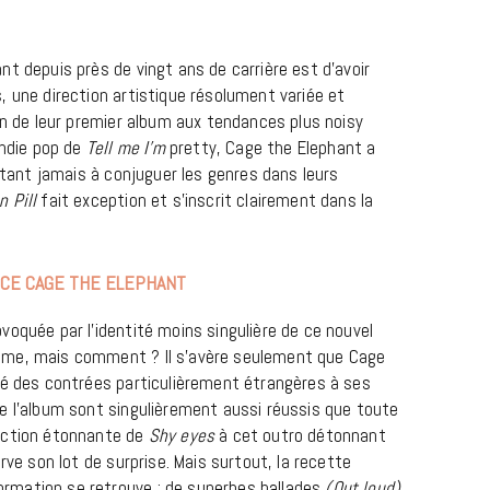
t depuis près de vingt ans de carrière est d’avoir
, une direction artistique résolument variée et
in de leur premier album aux tendances plus noisy
’indie pop de
Tell me I’m
pretty, Cage the Elephant a
sitant jamais à conjuguer les genres dans leurs
n Pill
fait exception et s’inscrit clairement dans la
MUSIQUE
UCE CAGE THE ELEPHANT
Cage The Elephant, l’ivoire du rock
voquée par l’identité moins singulière de ce nouvel
dévoile « Beaches In Tennessee »
ême, mais comment ? Il s’avère seulement que Cage
ré des contrées particulièrement étrangères à ses
18 JUILLET 2026
e l’album sont singulièrement aussi réussis que toute
uction étonnante de
Shy eyes
à cet outro détonnant
rve son lot de surprise. Mais surtout, la recette
rmation se retrouve : de superbes ballades
(Out loud),