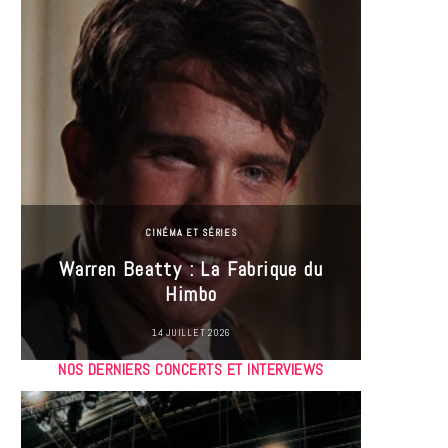
CINÉMA ET SÉRIES
Incel
Warren Beatty : La Fabrique du
genre i
Himbo
14 JUILLET 2026
NOS DERNIERS CONCERTS ET INTERVIEWS