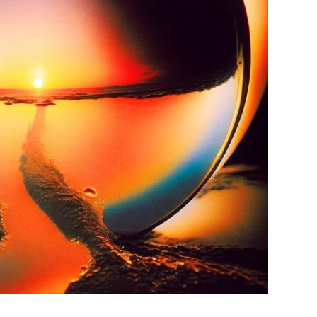
BONS PLANS
Les Eclatantes : une soirée entre
concerts, expos, kart, aéroplume…
à la Cité des Sciences
14 DÉCEMBRE 2022