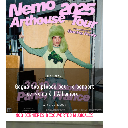
BONS PLANS
Jeu-Co
Gagne tes places pour le concert
limit
de Nemo à l’Alhambra !
22 OCTOBRE 2025
NOS DERNIÈRES DÉCOUVERTES MUSICALES