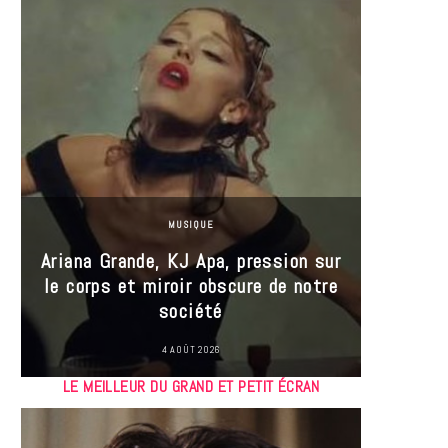
MUSIQUE
Ariana Grande, KJ Apa, pression sur
le corps et miroir obscure de notre
Les
société
réin
4 AOÛT 2026
LE MEILLEUR DU GRAND ET PETIT ÉCRAN