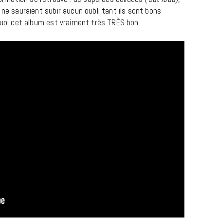
 ne sauraient subir aucun oubli tant ils sont bons
rquoi cet album est vraiment très TRÈS bon.
CINÉMA ET SÉRIES
Disclosure Day : le retour en grâce
de Steven Spielberg
9 JUIN 2026