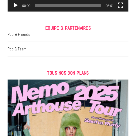
m
00:00
05:01
EQUIPE & PARTENAIRES
Pop & Friends
Pop & Team
TOUS NOS BON PLANS