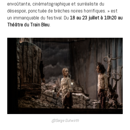
envoûtante, cinématographique et surréaliste du
désespoir, ponctuée de brèches noires horrifiques. » est
un immanquable du festival. Du
18 au 23 juillet à 10h20 au
Théâtre du Train Bleu
.
@Serge Gutwirth