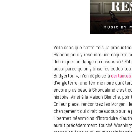
Voilà donc que cette fois, la productr
Blanche pour y résoudre une enquête c
débusquer un dangereux assassin ! S’il 
aussi parce qu’on y brise les codes to
Bridgerton », n’en déplaise à
certain.es
d’Angleterre, une femme noire qui était 
encore plus beau à Shondaland c’est qu
histoire. Ainsi à la Maison Blanche, p
En leur place, rencontrez les Morgan : l
changement qui dirait beaucoup sur la p
Il permet néanmoins d’introduire d’autr
aurait précédemment touché Washingto