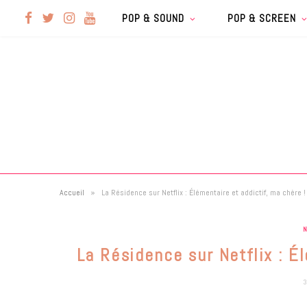
F
T
I
Y
POP & SOUND
POP & SCREEN
a
w
n
o
c
i
s
u
e
t
t
T
b
t
a
u
»
Accueil
La Résidence sur Netflix : Élémentaire et addictif, ma chère !
o
e
g
b
N
o
r
r
e
La Résidence sur Netflix : É
k
a
3