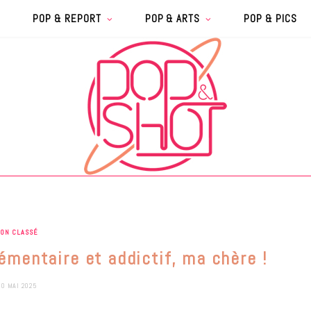
POP & REPORT
POP & ARTS
POP & PICS
ON CLASSÉ
lémentaire et addictif, ma chère !
0 MAI 2025