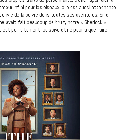
n amour infini pour les oiseaux, elle est aussi attachante
nvie de la suivre dans toutes ses aventures. Si le
 avait fait beaucoup de bruit, notre « Sherlock »
, est parfaitement jouissive et ne pourra que faire
MUSIQUE
Cage The Elephant, l’ivoire du rock
dévoile « Beaches In Tennessee »
18 JUILLET 2026