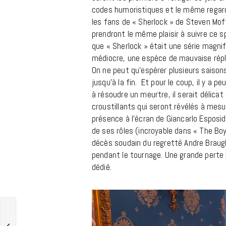
codes humoristiques et le même regard 
les fans de « Sherlock » de Steven Mof
prendront le même plaisir à suivre ce s
que « Sherlock » était une série magnifiq
médiocre, une espèce de mauvaise répli
On ne peut qu’espérer plusieurs saisons
jusqu’à la fin. Et pour le coup, il y a
à résoudre un meurtre, il serait délicat
croustillants qui seront révélés à mesu
présence à l’écran de Giancarlo Espos
de ses rôles (incroyable dans « The Boy
décès soudain du regretté Andre Braughe
pendant le tournage. Une grande perte 
dédié.
es