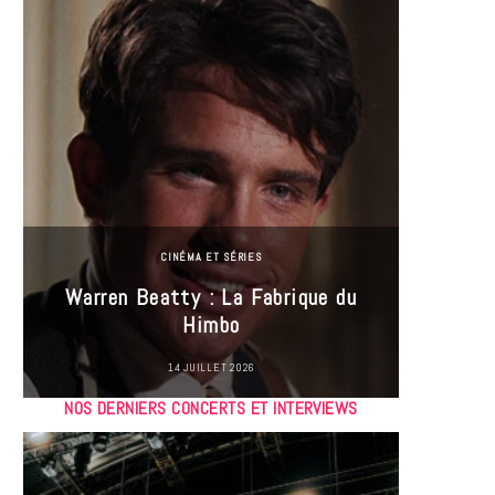
CINÉMA ET SÉRIES
Incel
Warren Beatty : La Fabrique du
genre i
Himbo
14 JUILLET 2026
NOS DERNIERS CONCERTS ET INTERVIEWS