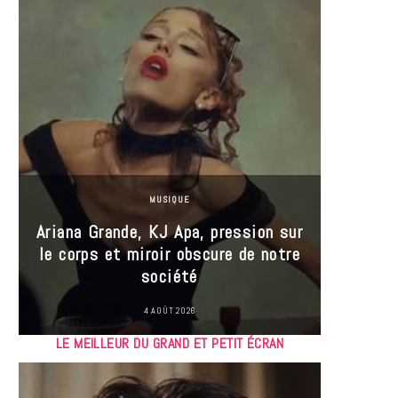
MUSIQUE
Ariana Grande, KJ Apa, pression sur
le corps et miroir obscure de notre
Les
société
réin
4 AOÛT 2026
LE MEILLEUR DU GRAND ET PETIT ÉCRAN