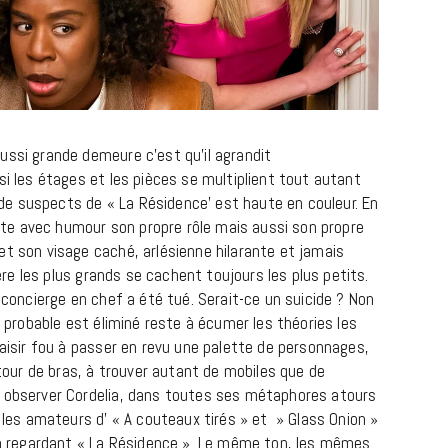
LIFESTYLE
ussi grande demeure c’est qu’il agrandit
si les étages et les pièces se multiplient tout autant
Gainsbourg, toute une vie :
e de suspects de « La Résidence’ est haute en couleur. En
documentaire plus Ginsburg que
prète avec humour son propre rôle mais aussi son propre
Gainsbarre à ne pas manquer sur
et son visage caché, arlésienne hilarante et jamais
France 3
ière les plus grands se cachent toujours les plus petits.
e concierge en chef a été tué. Serait-ce un suicide ? Non
18 FÉVRIER 2021
s probable est éliminé reste à écumer les théories les
laisir fou à passer en revu une palette de personnages,
 tour de bras, à trouver autant de mobiles que de
à observer Cordelia, dans toutes ses métaphores atours
r les amateurs d’ « A couteaux tirés » et » Glass Onion »
 en regardant « La Résidence ». Le même ton, les mêmes