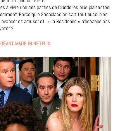
ue et un peu différent.
.es à vivre une des parties de Cluedo les plus plaisantes
écemment. Parce qu’a Shondland on sait tout aussi bien
ire avancer et amuser et « La Résidence » n’échappe pas
Wynter ?
GÉANT MADE IN NETFLIX
REPORTAGES ET INTERVIEWS
We Love Green se met au vert sur
la Montagne de Gorillaz
7 JUIN 2026