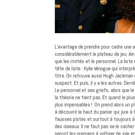
L’avantage de prendre pour cadre une a
considérablement le plateau de jeu. Ain
que les invités et le personnel. La list
tête de liste : Kylie Minogue qui inter
titre. On retrouve aussi Hugh Jackman 
suspect. Et puis, il y a les autres. Derr
Le personnel et ses griefs, alors que l
la théorie ne tient pas. Et quand le plu
plus impensables ! On prend alors un p
à découvrir le haut du panier qui jure à
fausses pistes et surtout à toujours 
des oiseaux. Il ne faut pas se le cache
seront les premiers à voltiger de joie