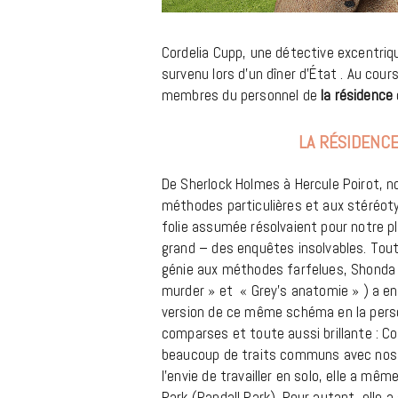
Cordelia Cupp, une détective excentriqu
survenu lors d’un dîner d’État . Au cou
membres du personnel de
la résidence
LA RÉSIDENC
De Sherlock Holmes à Hercule Poirot, n
méthodes particulières et aux stéréo
folie assumée résolvaient pour notre plu
grand – des enquêtes insolvables. Tou
génie aux méthodes farfelues, Shonda
murder » et « Grey’s anatomie » ) a enf
version de ce même schéma en la perso
comparses et toute aussi brillante : C
beaucoup de traits communs avec nos e
l’envie de travailler en solo, elle a mê
Park (Randall Park). Pour autant, elle a