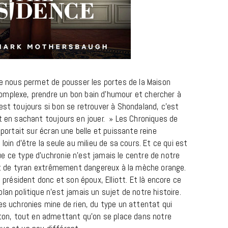
ice nous permet de pousser les portes de la Maison
omplexe, prendre un bon bain d’humour et chercher à
est toujours si bon se retrouver à Shondaland, c’est
ut en sachant toujours en jouer. » Les Chroniques de
CINÉMA ET SÉRIES
portait sur écran une belle et puissante reine
Disclosure Day : le retour en grâce
loin d’être la seule au milieu de sa cours. Et ce qui est
de Steven Spielberg
e ce type d’uchronie n’est jamais le centre de notre
oint de tyran extrêmement dangereux à la mèche orange.
9 JUIN 2026
e président donc et son époux, Elliott. Et là encore ce
lan politique n’est jamais un sujet de notre histoire.
es uchronies mine de rien, du type un attentat qui
n, tout en admettant qu’on se place dans notre