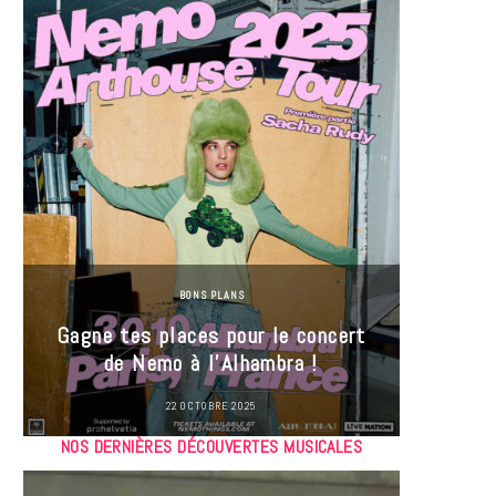
BONS PLANS
Jeu-Co
Gagne tes places pour le concert
limit
de Nemo à l’Alhambra !
22 OCTOBRE 2025
NOS DERNIÈRES DÉCOUVERTES MUSICALES