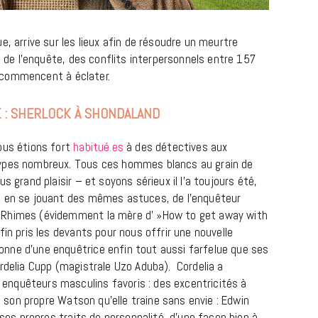
e, arrive sur les lieux afin de résoudre un meurtre
rs de l’enquête, des conflits interpersonnels entre 157
commencent à éclater.
E : SHERLOCK À SHONDALAND
ous étions fort
habitué.es
à des détectives aux
types nombreux. Tous ces hommes blancs au grain de
BONS PLANS
s grand plaisir – et soyons sérieux il l’a toujours été,
Les Eclatantes : une soirée entre
t en se jouant des mêmes astuces, de l’enquêteur
concerts, expos, kart, aéroplume…
 Rhimes (évidemment la mère d' »How to get away with
à la Cité des Sciences
in pris les devants pour nous offrir une nouvelle
nne d’une enquêtrice enfin tout aussi farfelue que ses
14 DÉCEMBRE 2022
ordelia Cupp (magistrale Uzo Aduba). Cordelia a
nquêteurs masculins favoris : des excentricités à
me son propre Watson qu’elle traine sans envie : Edwin
 ses propres traits de personnalité, d’une façon bien à