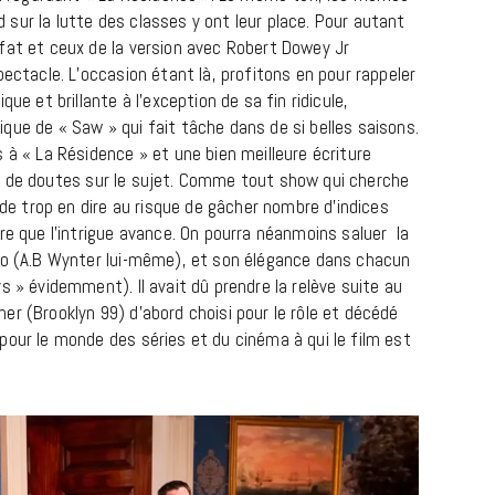
sur la lutte des classes y ont leur place. Pour autant
fat et ceux de la version avec Robert Dowey Jr
pectacle. L’occasion étant là, profitons en pour rappeler
ue et brillante à l’exception de sa fin ridicule,
que de « Saw » qui fait tâche dans de si belles saisons.
 à « La Résidence » et une bien meilleure écriture
 peu de doutes sur le sujet. Comme tout show qui cherche
 de trop en dire au risque de gâcher nombre d’indices
re que l’intrigue avance. On pourra néanmoins saluer la
ido (A.B Wynter lui-même), et son élégance dans chacun
s » évidemment). Il avait dû prendre la relève suite au
r (Brooklyn 99) d’abord choisi pour le rôle et décédé
pour le monde des séries et du cinéma à qui le film est