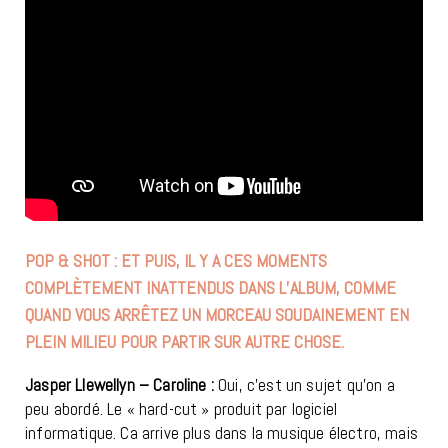
POP & SHOT : ET PUIS, IL Y A CES MOMENTS
COMPLÈTEMENT INATTENDUS DANS L’ALBUM, COMME
QUAND VOUS ARRÊTEZ UN MORCEAU SOUDAINEMENT EN
PLEIN MILIEU POUR PARTIR SUR AUTRE CHOSE.
Jasper Llewellyn – Caroline :
Oui, c’est un sujet qu’on a
peu abordé. Le « hard-cut » produit par logiciel
informatique. Ca arrive plus dans la musique électro, mais