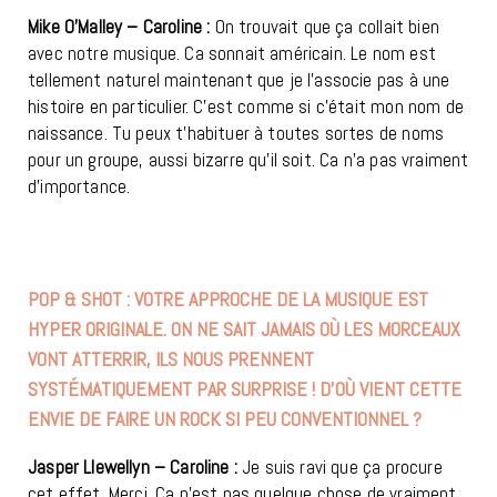
Mike O’Malley – Caroline :
On trouvait que ça collait bien
avec notre musique. Ca sonnait américain. Le nom est
tellement naturel maintenant que je l’associe pas à une
histoire en particulier. C’est comme si c’était mon nom de
naissance. Tu peux t’habituer à toutes sortes de noms
pour un groupe, aussi bizarre qu’il soit. Ca n’a pas vraiment
d’importance.
POP & SHOT : VOTRE APPROCHE DE LA MUSIQUE EST
HYPER ORIGINALE. ON NE SAIT JAMAIS OÙ LES MORCEAUX
VONT ATTERRIR, ILS NOUS PRENNENT
SYSTÉMATIQUEMENT PAR SURPRISE ! D’OÙ VIENT CETTE
ENVIE DE FAIRE UN ROCK SI PEU CONVENTIONNEL ?
Jasper Llewellyn – Caroline :
Je suis ravi que ça procure
cet effet. Merci. Ca n’est pas quelque chose de vraiment