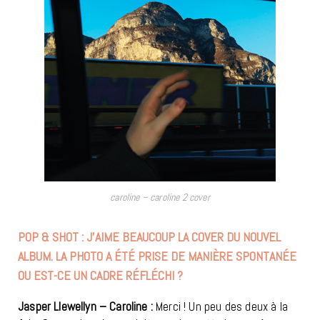
caroline – caroline 2 cover
POP & SHOT : J’AIME BEAUCOUP LA COVER DU NOUVEL
ALBUM. LA PHOTO A ÉTÉ PRISE DE MANIÈRE SPONTANÉE
OU EST-CE UN CADRE RÉFLÉCHI ?
Jasper Llewellyn – Caroline :
Merci ! Un peu des deux à la