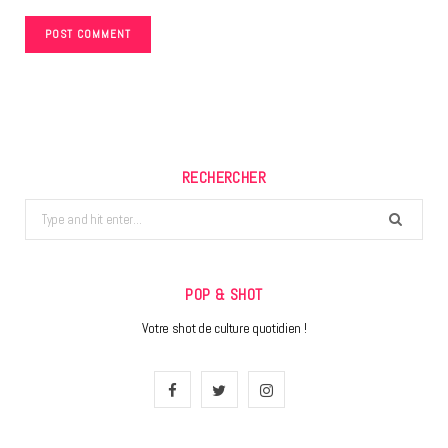
RECHERCHER
Search
for:
POP & SHOT
Votre shot de culture quotidien !
F
T
I
a
w
n