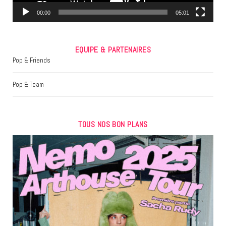
m
00:00
05:01
EQUIPE & PARTENAIRES
Pop & Friends
Pop & Team
TOUS NOS BON PLANS