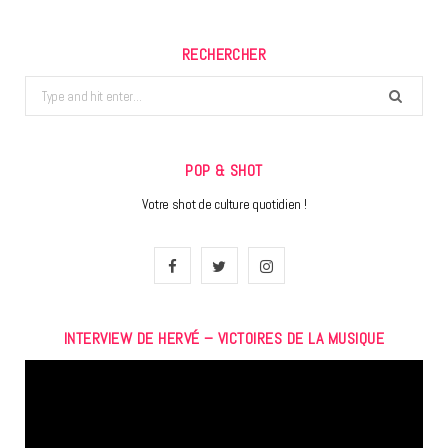
RECHERCHER
Search
for:
POP & SHOT
Votre shot de culture quotidien !
F
T
I
a
w
n
INTERVIEW DE HERVÉ – VICTOIRES DE LA MUSIQUE
c
i
s
Lecteur
e
t
t
vidéo
b
t
a