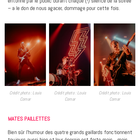
entonné par le public durant chaque (!) silence de la soirée
– a le don de nous agacer, dommage pour cette fois.
Crédit photo : Louis
Crédit photo : Louis
Crédit photo : Louis
Comar
Comar
Comar
MATES PAILLETTES
Bien sûr l’humour des quatre grands gaillards fonctionnent
toujours aussi bien et leur énergie est forte mais… mais