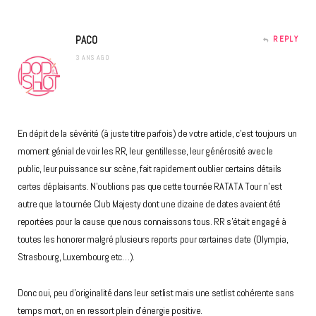
PACO
REPLY
3 ANS AGO
En dépit de la sévérité (à juste titre parfois) de votre article, c’est toujours un
moment génial de voir les RR, leur gentillesse, leur générosité avec le
public, leur puissance sur scène, fait rapidement oublier certains détails
certes déplaisants. N’oublions pas que cette tournée RATATA Tour n’est
autre que la tournée Club Majesty dont une dizaine de dates avaient été
reportées pour la cause que nous connaissons tous. RR s’était engagé à
toutes les honorer malgré plusieurs reports pour certaines date (Olympia,
Strasbourg, Luxembourg etc…).
Donc oui, peu d’originalité dans leur setlist mais une setlist cohérente sans
temps mort, on en ressort plein d’énergie positive.