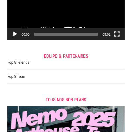
o
e
g
o
r
r
k
a
m
00:00
05:01
EQUIPE & PARTENAIRES
Pop & Friends
Pop & Team
TOUS NOS BON PLANS