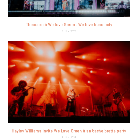
Theodora à We love Green : We love boss lady
9 JUIN 2026
Hayley Williams invite We Love Green à sa bachelorette party
9 JUIN 2026