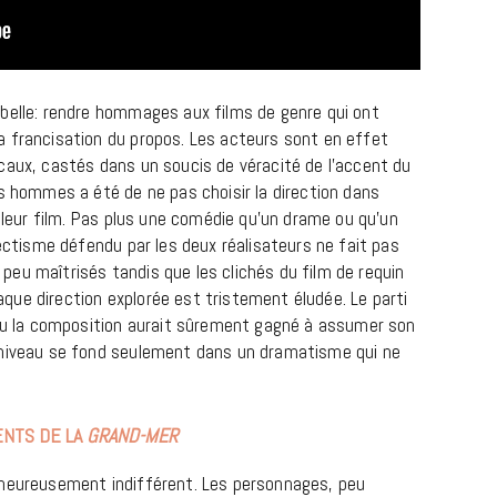
belle: rendre hommages aux films de genre qui ont
 francisation du propos. Les acteurs sont en effet
caux, castés dans un soucis de véracité de l’accent du
es hommes a été de ne pas choisir la direction dans
c leur film. Pas plus une comédie qu’un drame ou qu’un
lectisme défendu par les deux réalisateurs ne fait pas
eu maîtrisés tandis que les clichés du film de requin
MUSIQUE
ue direction explorée est tristement éludée. Le parti
Cage The Elephant, l’ivoire du rock
 ou la composition aurait sûrement gagné à assumer son
dévoile « Beaches In Tennessee »
niveau se fond seulement dans un dramatisme qui ne
18 JUILLET 2026
ENTS DE LA
GRAND-MER
lheureusement indifférent. Les personnages, peu