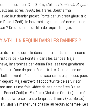
ée au chouette « Club 300 », c’était
L’Année du Requin
 Deux ans après
Teddy
, les frères Boukherma
avec leur dernier projet. Porté par un prestigieux trio
ean-Pascal Zadi), le long métrage annoncé comme une
pari ? Créer le premier film de requin français.
Y A-T-IL UN REQUIN DANS LES BAHINES ?
on du film se déroule dans la petite station balnéaire
histoire de « La Pointe » dans les Landes. Maja
nave, interprétée par Marina Fois, est une gendarme
e qui refuse de partir à la retraite. Alors quand un
n bulldog vient déranger les vacanciers à quelques jours
 départ, Maja entrevoit l’opportunité de servir son
rme une ultime fois. Aidée de ses compères Blaise
 – Pascal Zadi) et Eugénie (Christine Gautier) mais à
ntre de la force tranquille qu’est Thierry (Kad Merad),
ari, Maja va mener une chasse au requin acharnée. Les