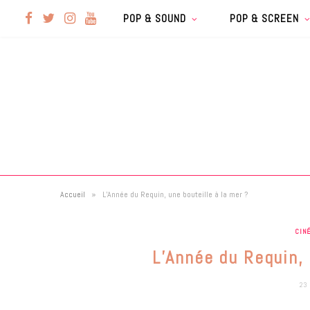
F
T
I
Y
POP & SOUND
POP & SCREEN
a
w
n
o
c
i
s
u
e
t
t
T
b
t
a
u
»
Accueil
L’Année du Requin, une bouteille à la mer ?
o
e
g
b
CIN
o
r
r
e
L’Année du Requin, 
k
a
23