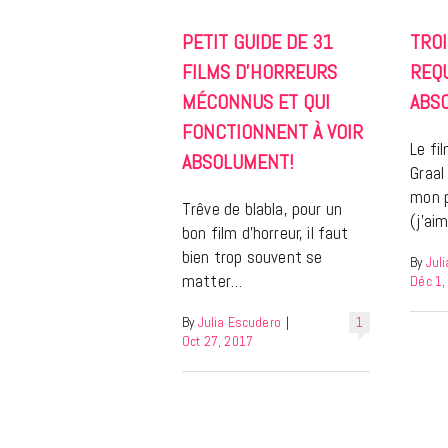
PETIT GUIDE DE 31
TROI
FILMS D’HORREURS
REQU
MÉCONNUS ET QUI
ABS
FONCTIONNENT À VOIR
Le fi
ABSOLUMENT!
Graal
mon p
Trêve de blabla, pour un
(j’ai
bon film d’horreur, il faut
bien trop souvent se
By
Jul
matter…
Déc 1,
By
Julia Escudero
|
1
Oct 27, 2017