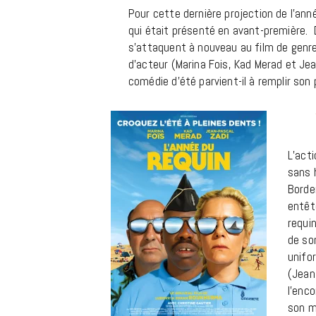
m
Pour cette dernière projection de l’ann
qui était présenté en avant-première.
s’attaquent à nouveau au film de genre 
d’acteur (Marina Fois, Kad Merad et J
comédie d’été parvient-il à remplir son 
L’acti
sans 
Borde
entêté
requi
de son
unifo
(Jean
l’enco
son m