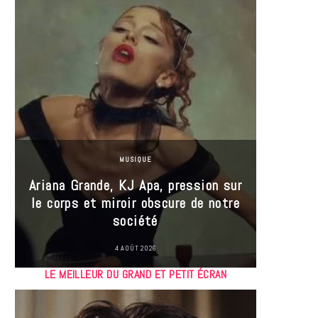
MUSIQUE
Ariana Grande, KJ Apa, pression sur
le corps et miroir obscure de notre
Les
société
réin
4 AOÛT 2026
LE MEILLEUR DU GRAND ET PETIT ÉCRAN