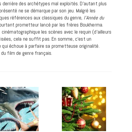
s derrière des archétypes mal exploités. D’autant plus
présenté ne se démarque par son jeu. Malgré les
ques références aux classiques du genre,
l’Année du
pourtant prometteur lancé par les frères Boukherma.
 cinématographique les scènes avec le requin (d’ailleurs
risées, cela ne suffit pas. En somme, c’est un
qui échoue à parfaire sa prometteuse originalité.
 du film de genre français.
CINÉMA ET SÉRIES
Disclosure Day : le retour en grâce
de Steven Spielberg
9 JUIN 2026