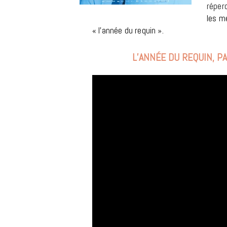
réper
les m
« l’année du requin ».
L’ANNÉE DU REQUIN, P