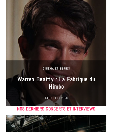
CINÉMA ET SÉRIES
Incel
Warren Beatty : La Fabrique du
genre i
Himbo
14 JUILLET 2026
NOS DERNIERS CONCERTS ET INTERVIEWS