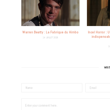
Warren Beatty : La Fabrique du Himbo
Incel Horror :
indispensab
14 JUILLET 2026
1
WRI