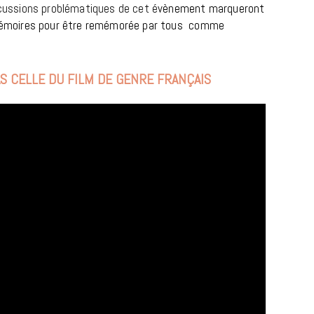
cussions problématiques de cet é
vènement marqueront
émoires pour être remémorée par tous comme
AS CELLE DU FILM DE GENRE FRANÇAIS
BONS PLANS
Les Eclatantes : une soirée entre
concerts, expos, kart, aéroplume…
à la Cité des Sciences
14 DÉCEMBRE 2022