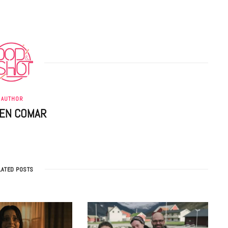
LIFESTYLE
Gainsbourg, toute une vie :
AUTHOR
documentaire plus Ginsburg que
IEN COMAR
Gainsbarre à ne pas manquer sur
France 3
18 FÉVRIER 2021
LATED POSTS