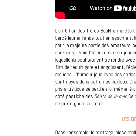
L’ambition des frères Boukherma était 
bercé leur enfance tout en assumant la
pour la majeure partie des amateurs lo
sud-ouest. Mais l’erreur des deux jeun
laquelle ils souhaitaient se rendre ave
film de requin gore et angoissant, l’éc
mouche. L’humour joue avec des codes p
sont noyés dans cet amas houleux. Chaq
pris artistique se perd en lui-même là
côté pastiche des
Dents de la mer.
Ce 
se prête guère au tout.
LES D
Dans l’ensemble, le métrage laisse ma