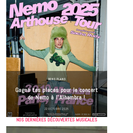
BONS PLANS
Jeu-Co
Gagne tes places pour le concert
limit
de Nemo à l’Alhambra !
22 OCTOBRE 2025
NOS DERNIÈRES DÉCOUVERTES MUSICALES