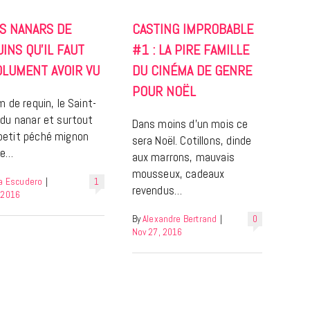
S NANARS DE
CASTING IMPROBABLE
INS QU’IL FAUT
#1 : LA PIRE FAMILLE
OLUMENT AVOIR VU
DU CINÉMA DE GENRE
POUR NOËL
lm de requin, le Saint-
 du nanar et surtout
Dans moins d’un mois ce
etit péché mignon
sera Noël. Cotillons, dinde
REPORTAGES ET INTERVIEWS
me…
aux marrons, mauvais
We Love Green se met au vert sur
mousseux, cadeaux
ia Escudero
|
1
la Montagne de Gorillaz
revendus…
 2016
By
Alexandre Bertrand
|
0
7 JUIN 2026
Nov 27, 2016