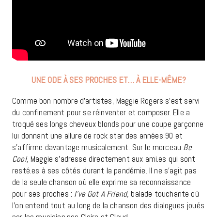
UNE ODE À SES PROCHES ET… À ELLE-MÊME?
Comme bon nombre d’artistes, Maggie Rogers s’est servi
du confinement pour se réinventer et composer. Elle a
troqué ses longs cheveux blonds pour une coupe garçonne
lui donnant une allure de rock star des années 90 et
s’affirme davantage musicalement. Sur le morceau
Be
Cool,
Maggie s’adresse directement aux ami.es qui sont
resté.es à ses côtés durant la pandémie. Il ne s’agit pas
de la seule chanson où elle exprime sa reconnaissance
pour ses proches :
I’ve Got A Friend,
balade touchante où
l’on entend tout au long de la chanson des dialogues joués
par les musicien.nes Clairo et Claud.