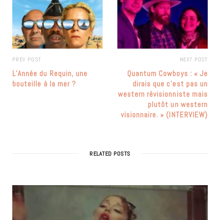
PREV POST
NEXT POST
L’Année du Requin, une
Quantum Cowboys : « Je
bouteille à la mer ?
dirais que c’est pas un
western révisionniste mais
plutôt un western
visionnaire. » (INTERVIEW)
RELATED POSTS