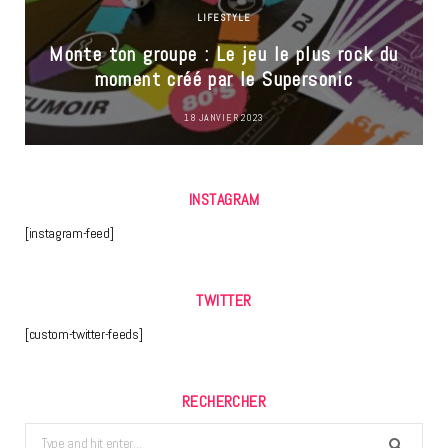
LIFESTYLE
Monte ton groupe : Le jeu le plus rock du
moment créé par le Supersonic
18 JANVIER 2023
INSTAGRAM
[instagram-feed]
TWITTER
[custom-twitter-feeds]
RECHERCHER
Search