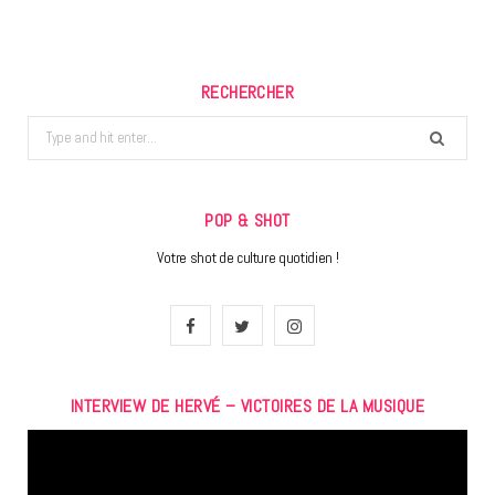
RECHERCHER
Search
for:
POP & SHOT
Votre shot de culture quotidien !
F
T
I
a
w
n
INTERVIEW DE HERVÉ – VICTOIRES DE LA MUSIQUE
c
i
s
Lecteur
e
t
t
vidéo
b
t
a