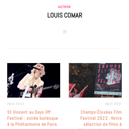
AUTHOR
LOUIS COMAR
I
n
s
t
a
g
r
a
m
PREV POST
NEXT POST
St Vincent au Days Off
Champs-Élysées Film
Festival : soirée burlesque
Festival 2022 : Notre
à la Philharmonie de Paris
sélection de films à