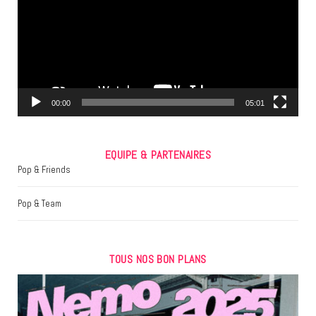
o
e
g
o
r
r
k
a
m
00:00
05:01
EQUIPE & PARTENAIRES
Pop & Friends
Pop & Team
TOUS NOS BON PLANS