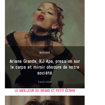
MUSIQUE
Ariana Grande, KJ Apa, pression sur
le corps et miroir obscure de notre
Les
société
réin
4 AOÛT 2026
LE MEILLEUR DU GRAND ET PETIT ÉCRAN