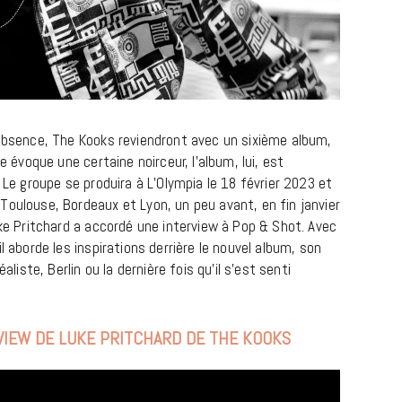
’absence, The Kooks reviendront avec un sixième album,
tre évoque une certaine noirceur, l’album, lui, est
 Le groupe se produira à L’Olympia le 18 février 2023 et
Toulouse, Bordeaux et Lyon, un peu avant, en fin janvier
BONS PLANS
ke Pritchard a accordé une interview à Pop & Shot. Avec
Les Eclatantes : une soirée entre
l aborde les inspirations derrière le nouvel album, son
aliste, Berlin ou la dernière fois qu’il s’est senti
concerts, expos, kart, aéroplume…
à la Cité des Sciences
14 DÉCEMBRE 2022
IEW DE LUKE PRITCHARD DE THE KOOKS