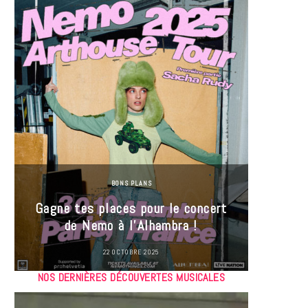
BONS PLANS
Jeu-Co
Gagne tes places pour le concert
limit
de Nemo à l’Alhambra !
22 OCTOBRE 2025
NOS DERNIÈRES DÉCOUVERTES MUSICALES