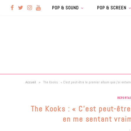
F
T
I
Y
POP & SOUND
POP & SCREEN
a
w
n
o
c
i
s
u
e
t
t
T
b
t
a
u
»
Accueil
The Kooks : « C’est peut-être le premier album que j’ai ent
o
e
g
b
REPORTA
o
r
r
e
The Kooks : « C’est peut-êtr
k
a
en me sentant vrai
1