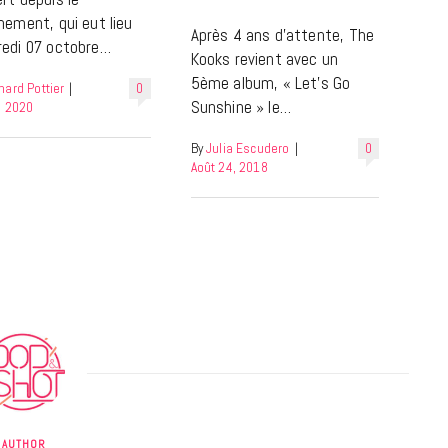
nement, qui eut lieu
Après 4 ans d’attente, The
edi 07 octobre…
Kooks revient avec un
5ème album, « Let’s Go
nard Pottier
|
0
Sunshine » le…
, 2020
By
Julia Escudero
|
0
Août 24, 2018
REPORTAGES ET INTERVIEWS
We Love Green se met au vert sur
la Montagne de Gorillaz
7 JUIN 2026
AUTHOR