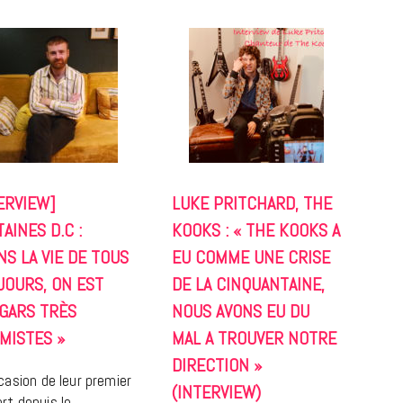
ERVIEW]
LUKE PRITCHARD, THE
CINÉMA ET SÉRIES
AINES D.C :
KOOKS : « THE KOOKS A
Disclosure Day : le retour en grâce
NS LA VIE DE TOUS
EU COMME UNE CRISE
de Steven Spielberg
JOURS, ON EST
DE LA CINQUANTAINE,
9 JUIN 2026
 GARS TRÈS
NOUS AVONS EU DU
MISTES »
MAL A TROUVER NOTRE
DIRECTION »
ccasion de leur premier
(INTERVIEW)
rt depuis le