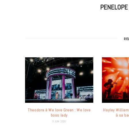
PENELOPE
RE
Theodora à We love Green : We love
Hayley William
boss lady
à sa ba
9 JUIN 2026