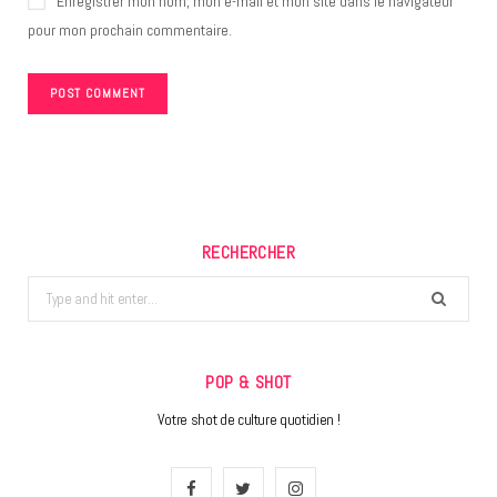
Enregistrer mon nom, mon e-mail et mon site dans le navigateur
pour mon prochain commentaire.
RECHERCHER
Search
for:
POP & SHOT
Votre shot de culture quotidien !
F
T
I