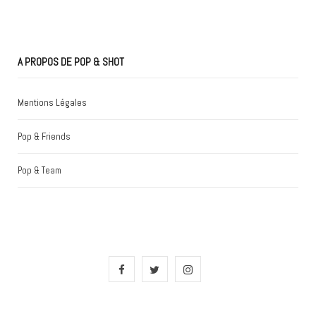
A PROPOS DE POP & SHOT
Mentions Légales
Pop & Friends
Pop & Team
F
T
I
a
w
n