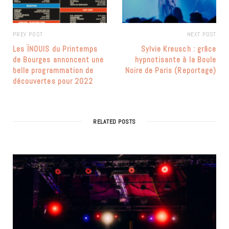
PREV POST
NEXT POST
Les ÏNOUIS du Printemps
Sylvie Kreusch : grâce
de Bourges annoncent une
hypnotisante à la Boule
belle programmation de
Noire de Paris (Reportage)
découvertes pour 2022
RELATED POSTS