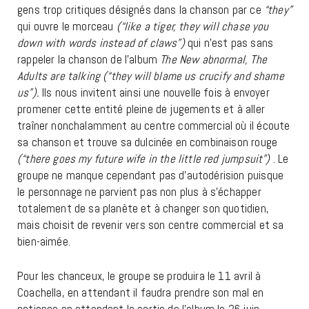
gens trop critiques désignés dans la chanson par ce
“they”
qui ouvre le morceau
(“like a tiger, they will chase you
down with words instead of claws”)
qui n’est pas sans
rappeler la chanson de l’album
The New abnormal,
The
Adults are talking
(“they will blame us crucify and shame
us”).
Ils nous invitent ainsi une nouvelle fois à envoyer
promener cette entité pleine de jugements et à aller
traîner nonchalamment au centre commercial où il écoute
sa chanson et trouve sa dulcinée en combinaison rouge
(“there goes my future wife in the little red jumpsuit”)
. Le
groupe ne manque cependant pas d’autodérision puisque
le personnage ne parvient pas non plus à s’échapper
totalement de sa planète et à changer son quotidien,
mais choisit de revenir vers son centre commercial et sa
bien-aimée.
Pour les chanceux, le groupe se produira le 11 avril à
Coachella, en attendant il faudra prendre son mal en