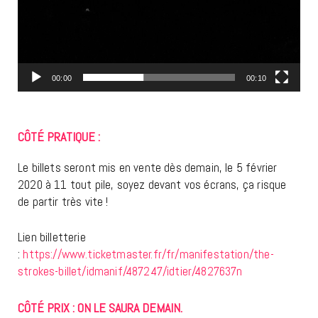
00:00
00:10
CÔTÉ PRATIQUE :
Le billets seront mis en vente dès demain, le 5 février
2020 à 11 tout pile, soyez devant vos écrans, ça risque
de partir très vite !
Lien billetterie
:
https://www.ticketmaster.fr/fr/manifestation/the-
strokes-billet/idmanif/487247/idtier/4827637n
CÔTÉ PRIX : ON LE SAURA DEMAIN.