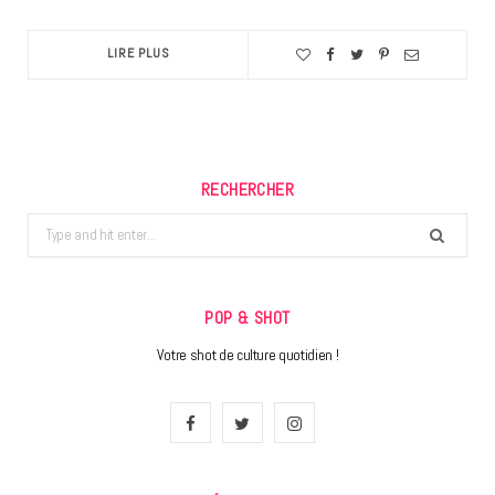
LIRE PLUS
RECHERCHER
Search
for:
POP & SHOT
Votre shot de culture quotidien !
F
T
I
a
w
n