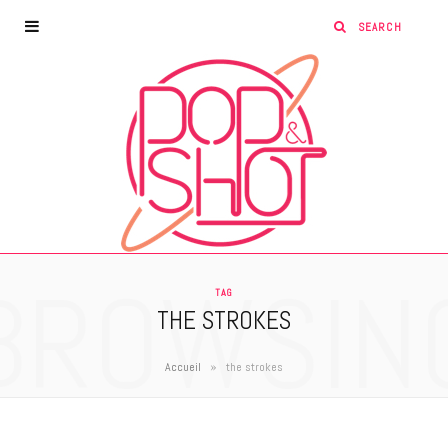
BROWSIN
TAG
THE STROKES
»
Accueil
the strokes