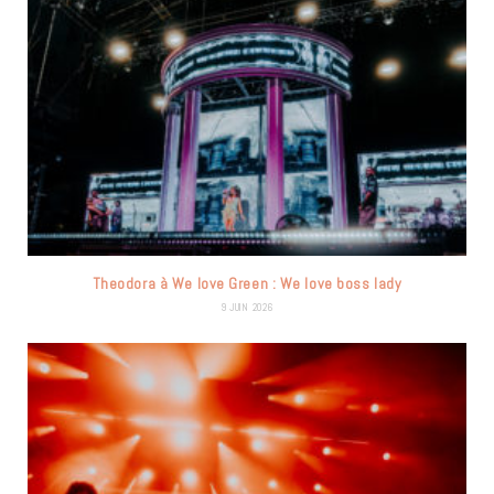
Theodora à We love Green : We love boss lady
9 JUIN 2026