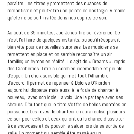
paraître. Les titres y promettent des nuances de
romantisme et peut-être une pointe de nostalgie. A moins
qu’elle ne se soit invitée dans nos esprits ce soir.
Au bout de 35 minutes, Joe Jonas tire sa révérence. Ce
n’est l’affaire de quelques instants, puisqu’il réapparait
bien vite pour de nouvelles surprises. Les musiciens se
remettent en place et on semble reconnaître un air
familier, un hymne en réalité. Il s’agit de « Dreams », repris
des Cranberries. Titre au combien indémodable et peuplé
d’espoir. Un choix sensible qui met tout l’Alhambra
d’accord. Il permet de repenser à Dolores O’Riordan
aujourd’hui disparue mais aussi à la foule de chanter, à
nouveau, avec son idole. La voix, Joe la partage avec ses
chœurs. D’autant que le titre s’offre de belles montées en
puissance. Les rêves, le chanteur en aura réalisé plusieurs
ce soir pour celles et ceux qui ont eu la chance d’assister
à ce showcase et de pouvoir le saluer lors de sa sortie de
salle. Un moment qui semble être passé en un