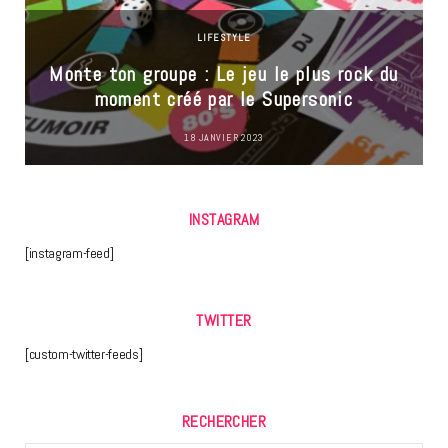
LIFESTYLE
Monte ton groupe : Le jeu le plus rock du
moment créé par le Supersonic
18 JANVIER 2023
INSTAGRAM
[instagram-feed]
TWITTER
[custom-twitter-feeds]
RECHERCHER