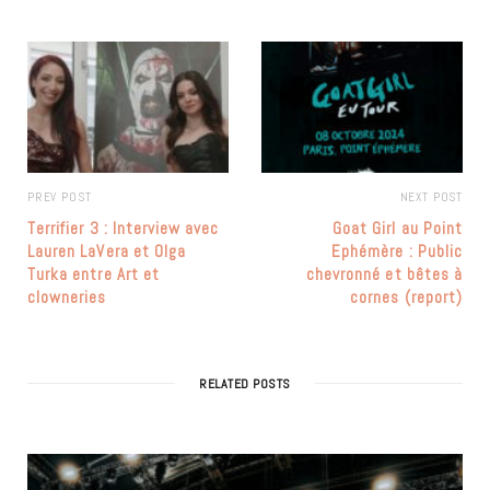
PREV POST
NEXT POST
Terrifier 3 : Interview avec
Goat Girl au Point
Lauren LaVera et Olga
Ephémère : Public
Turka entre Art et
chevronné et bêtes à
clowneries
cornes (report)
RELATED POSTS