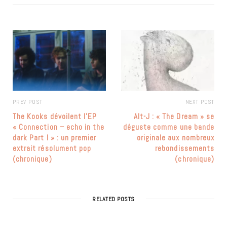
PREV POST
NEXT POST
The Kooks dévoilent l’EP
Alt-J : « The Dream » se
« Connection – echo in the
déguste comme une bande
dark Part I » : un premier
originale aux nombreux
extrait résolument pop
rebondissements
(chronique)
(chronique)
RELATED POSTS