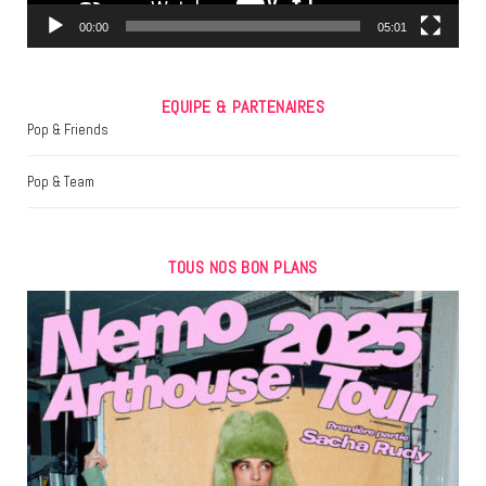
m
00:00
05:01
EQUIPE & PARTENAIRES
Pop & Friends
Pop & Team
TOUS NOS BON PLANS