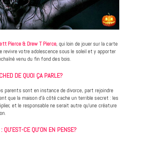
tt Pierce & Drew T Pierce
, qui loin de jouer sur la carte
e revivre votre adolescence sous le soleil et y apporter
haîné venu du fin fond des bois.
HED DE QUOI ÇA PARLE?
BONS PLANS
Les Eclatantes : une soirée entre
 parents sont en instance de divorce, part rejoindre
concerts, expos, kart, aéroplume…
ent que la maison d’à côté cache un terrible secret : les
à la Cité des Sciences
plier, et le responsable ne serait autre qu’une créature
on.
14 DÉCEMBRE 2022
: QU’EST-CE QU’ON EN PENSE?