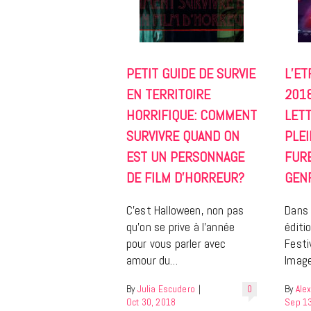
PETIT GUIDE DE SURVIE
L’ET
EN TERRITOIRE
2018
HORRIFIQUE: COMMENT
LET
SURVIVRE QUAND ON
PLEI
EST UN PERSONNAGE
FUR
DE FILM D’HORREUR?
GEN
C’est Halloween, non pas
Dans 
qu’on se prive à l’année
éditi
pour vous parler avec
Festi
amour du…
Imag
By
Julia Escudero
|
0
By
Ale
Oct 30, 2018
Sep 13