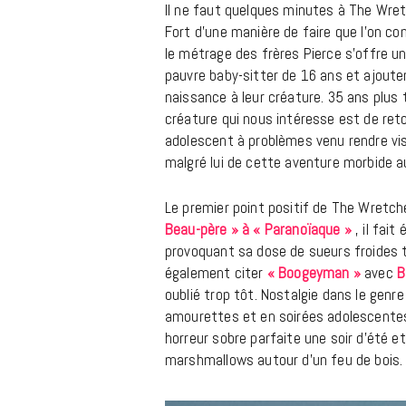
Il ne faut quelques minutes à The Wretc
Fort d’une manière de faire que l’on co
le métrage des frères Pierce s’offre 
pauvre baby-sitter de 16 ans et ajoute
naissance à leur créature. 35 ans plus 
créature qui nous intéresse est de retour
adolescent à problèmes venu rendre visi
malgré lui de cette aventure morbide au
Le premier point positif de The Wretche
Beau-père » à « Paranoïaque »
, il fait
provoquant sa dose de sueurs froides 
également citer
« Boogeyman »
avec
B
oublié trop tôt. Nostalgie dans le genre
amourettes et en soirées adolescentes.
horreur sobre parfaite une soir d’été et
marshmallows autour d’un feu de bois.