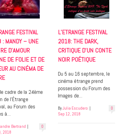
RANGE FESTIVAL
L’ETRANGE FESTIVAL
 : MANDY – UNE
2018: THE DARK,
LIFESTYLE
TRE D’AMOUR
CRITIQUE D’UN CONTE
Gainsbourg, toute une vie :
NE DE FOLIE ET DE
NOIR POÉTIQUE
documentaire plus Ginsburg que
EUR AU CINÉMA DE
Gainsbarre à ne pas manquer sur
Du 5 au 16 septembre, le
RE
France 3
cinéma étrange prend
possession du Forum des
18 FÉVRIER 2021
le cadre de la 24ème
Images de…
on de l’Étrange
val, au Forum des
By
Julia Escudero
|
0
es à…
Sep 12, 2018
xandre Bertrand
|
0
, 2018