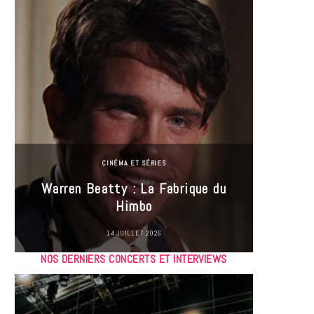
CINÉMA ET SÉRIES
Incel
Warren Beatty : La Fabrique du
genre i
Himbo
14 JUILLET 2026
NOS DERNIERS CONCERTS ET INTERVIEWS