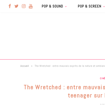
F
T
I
Y
POP & SOUND
POP & SCREEN
a
w
n
o
c
i
s
u
e
t
t
T
b
t
a
u
»
Accueil
The Wretched : entre mauvais esprits de la nature et ambianc
o
e
g
b
CIN
o
r
r
e
The Wretched : entre mauvais
k
a
teenager sur 
9 S