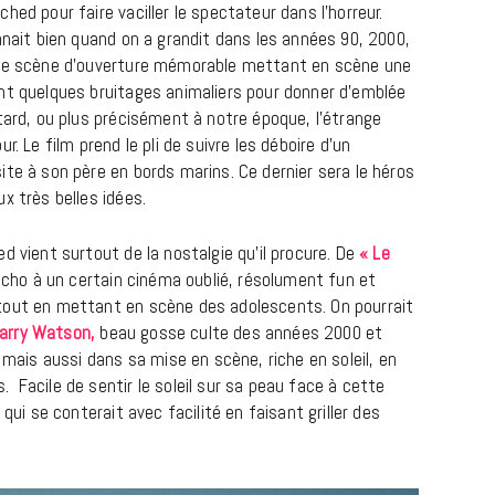
hed pour faire vaciller le spectateur dans l’horreur.
nnait bien quand on a grandit dans les années 90, 2000,
une scène d’ouverture mémorable mettant en scène une
nt quelques bruitages animaliers pour donner d’emblée
tard, ou plus précisément à notre époque, l’étrange
. Le film prend le pli de suivre les déboire d’un
te à son père en bords marins. Ce dernier sera le héros
x très belles idées.
d vient surtout de la nostalgie qu’il procure. De
« Le
 écho à un certain cinéma oublié, résolument fun et
MUSIQUE
tout en mettant en scène des adolescents. On pourrait
Cage The Elephant, l’ivoire du rock
arry Watson,
beau gosse culte des années 2000 et
dévoile « Beaches In Tennessee »
 mais aussi dans sa mise en scène, riche en soleil, en
 Facile de sentir le soleil sur sa peau face à cette
18 JUILLET 2026
 qui se conterait avec facilité en faisant griller des