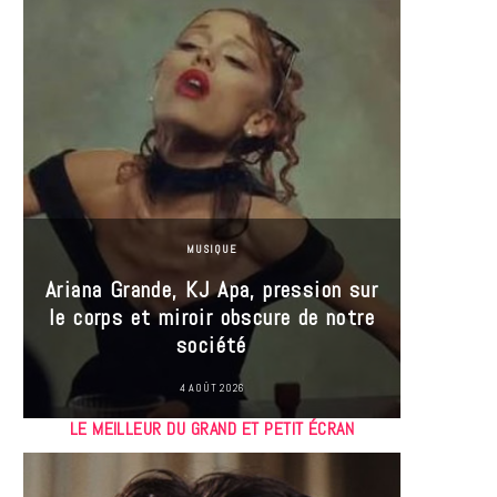
MUSIQUE
Ariana Grande, KJ Apa, pression sur
le corps et miroir obscure de notre
Les
société
réin
4 AOÛT 2026
LE MEILLEUR DU GRAND ET PETIT ÉCRAN