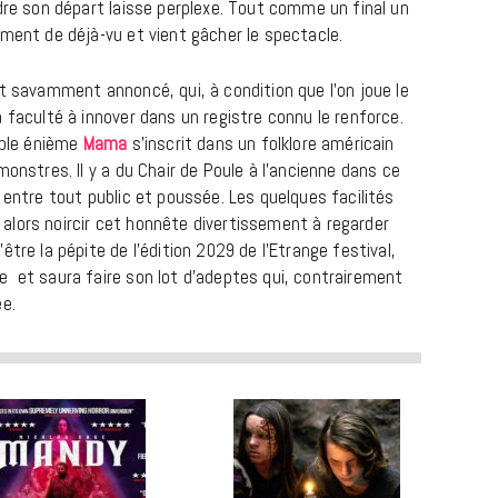
dre son départ laisse perplexe. Tout comme un final un
iment de déjà-vu et vient gâcher le spectacle.
t savamment annoncé, qui, à condition que l’on joue le
 faculté à innover dans un registre connu le renforce.
mple énième
Mama
s’inscrit dans un folklore américain
monstres. Il y a du Chair de Poule à l’ancienne dans ce
 entre tout public et poussée. Les quelques facilités
lors noircir cet honnête divertissement à regarder
REPORTAGES ET INTERVIEWS
tre la pépite de l’édition 2029 de l’Etrange festival,
 et saura faire son lot d’adeptes qui, contrairement
We Love Green se met au vert sur
ée.
la Montagne de Gorillaz
7 JUIN 2026