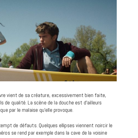
CINÉMA ET SÉRIES
Disclosure Day : le retour en grâce
de Steven Spielberg
vre vient de sa créature, excessivement bien faite,
ls de qualité. La scène de la douche est d’ailleurs
9 JUIN 2026
ue par le malaise qu’elle provoque.
mpt de défauts. Quelques ellipses viennent noircir le
 héros se rend par exemple dans la cave de la voisine