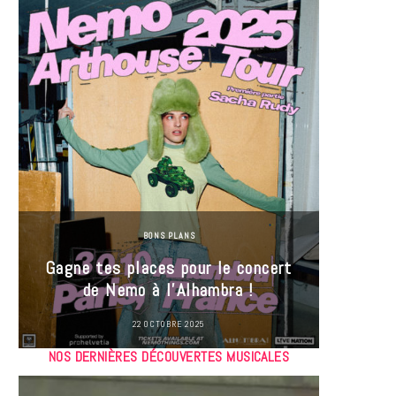
BONS PLANS
Jeu-Co
Gagne tes places pour le concert
limit
de Nemo à l’Alhambra !
22 OCTOBRE 2025
NOS DERNIÈRES DÉCOUVERTES MUSICALES