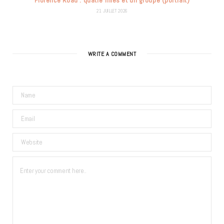
Florence Road : quatre filles et un groupe (portrait)
21 JUILLET 2026
WRITE A COMMENT