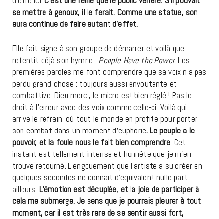
d’être ici.
C’est une reine que le public vénère. S’il pouvait
se mettre à genoux, il le ferait. Comme une statue, son
aura continue de faire autant d’effet.
Elle fait signe à son groupe de démarrer et voilà que
retentit déjà son hymne :
People Have the Power
. Les
premières paroles me font comprendre que sa voix n’a pas
perdu grand-chose : toujours aussi envoutante et
combattive. Dieu merci, le micro est bien réglé ! Pas le
droit à l’erreur avec des voix comme celle-ci. Voilà qui
arrive le refrain, où tout le monde en profite pour porter
son combat dans un moment d’euphorie
. Le peuple a le
pouvoir, et la foule nous le fait bien comprendre
. Cet
instant est tellement intense et honnête que je m’en
trouve retourné. L’engouement que l’artiste a su créer en
quelques secondes ne connait d’équivalent nulle part
ailleurs.
L’émotion est décuplée, et la joie de participer à
cela me submerge. Je sens que je pourrais pleurer à tout
moment, car il est très rare de se sentir aussi fort,