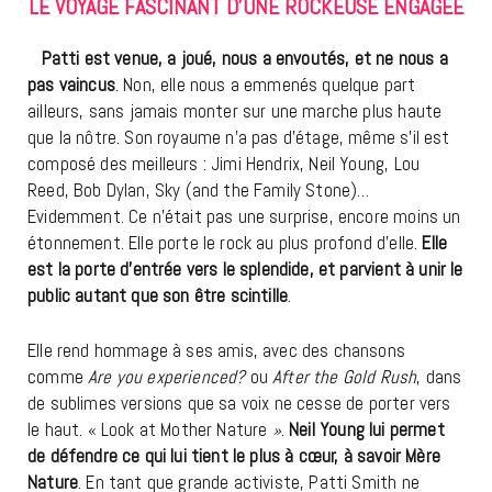
LE VOYAGE FASCINANT D’UNE ROCKEUSE ENGAGÉE
Patti est venue, a joué, nous a envoutés, et ne nous a
pas vaincus
. Non, elle nous a emmenés quelque part
ailleurs, sans jamais monter sur une marche plus haute
que la nôtre. Son royaume n’a pas d’étage, même s’il est
composé des meilleurs : Jimi Hendrix, Neil Young, Lou
Reed, Bob Dylan, Sky (and the Family Stone)…
Evidemment. Ce n’était pas une surprise, encore moins un
étonnement. Elle porte le rock au plus profond d’elle.
Elle
est la porte d’entrée vers le splendide, et parvient à unir le
public autant que son être scintille
.
Elle rend hommage à ses amis, avec des chansons
comme
Are you experienced?
ou
After the Gold Rush
, dans
de sublimes versions que sa voix ne cesse de porter vers
le haut. « Look at Mother Nature
»
.
Neil Young lui permet
de défendre ce qui lui tient le plus à cœur, à savoir Mère
Nature
. En tant que grande activiste, Patti Smith ne