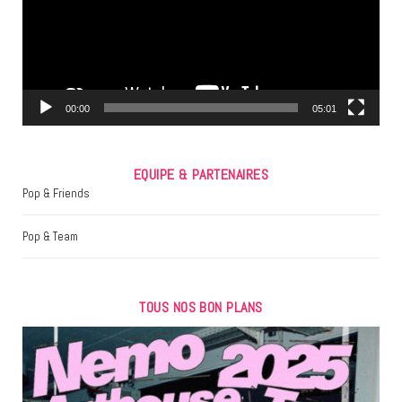
o
e
g
o
r
r
k
a
m
00:00
05:01
EQUIPE & PARTENAIRES
Pop & Friends
Pop & Team
TOUS NOS BON PLANS