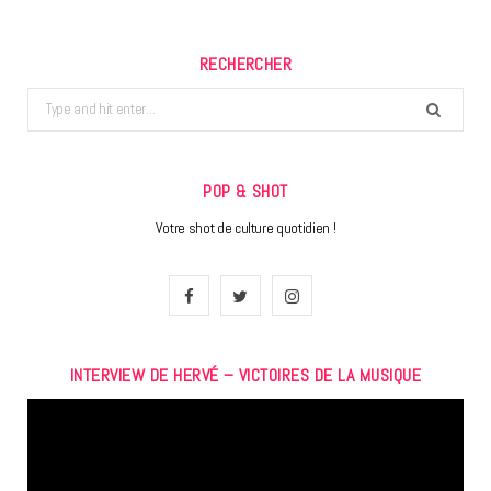
RECHERCHER
Search
for:
POP & SHOT
Votre shot de culture quotidien !
F
T
I
a
w
n
INTERVIEW DE HERVÉ – VICTOIRES DE LA MUSIQUE
c
i
s
Lecteur
e
t
t
vidéo
b
t
a