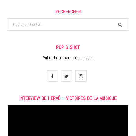
RECHERCHER
Search
for:
POP & SHOT
Votre shot de culture quotidien !
F
T
I
a
w
n
INTERVIEW DE HERVÉ – VICTOIRES DE LA MUSIQUE
c
i
s
Lecteur
e
t
t
vidéo
b
t
a
o
e
g