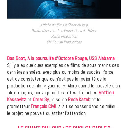
Affiche du film Le Chant du loup
Droits réservés : Les Productions du Trésor
Pathé Production
Chi-Fou-Mi Productions
Das Boot, A la poursuite d’Octobre Rouge, USS Alabama
…
S’il y a eu quelques exemples de films de sous marins ces
dernières années, avec plus ou moins de succès, force
est de constater que ce n’est pas la majorité de la
production de film « guerrier ». Alors quand la nouvelle d’un
film français, convoquant les tètes d’affiches
Mathieu
Kassovitz
et
Omar Sy
, le solide
Reda Kateb
et le
prometteur
François Civil
, allait se passer dans ce milieu,
le projet ne pouvait qu’attirer l’attention.