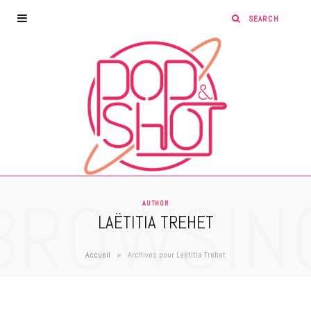
BROWSIN
AUTHOR
LAËTITIA TREHET
»
Accueil
Archives pour Laëtitia Trehet