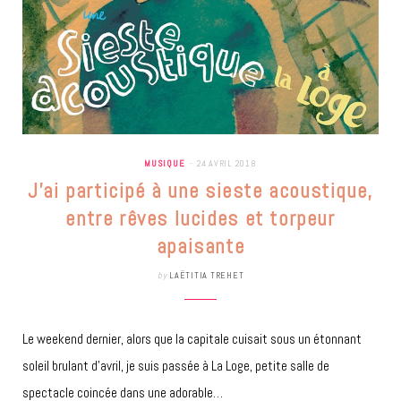
MUSIQUE
24 AVRIL 2018
J’ai participé à une sieste acoustique,
entre rêves lucides et torpeur
apaisante
by
LAËTITIA TREHET
Le weekend dernier, alors que la capitale cuisait sous un étonnant
soleil brulant d’avril, je suis passée à La Loge, petite salle de
spectacle coincée dans une adorable…