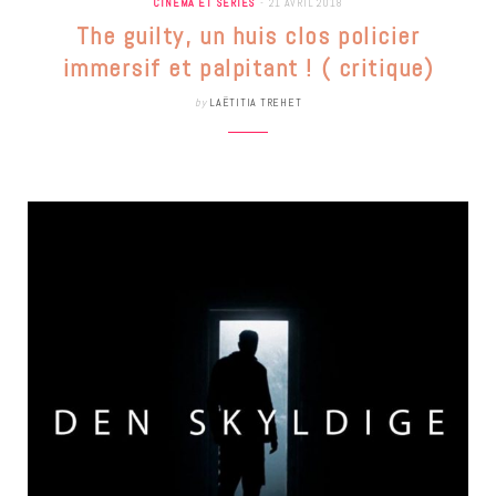
CINÉMA ET SÉRIES
21 AVRIL 2018
The guilty, un huis clos policier
immersif et palpitant ! ( critique)
by
LAËTITIA TREHET