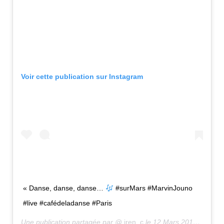
Voir cette publication sur Instagram
« Danse, danse, danse…
#surMars #MarvinJouno
#live #cafédeladanse #Paris
Une publication partagée par @
iren_c
le
12 Mars 2019 à 4 :19 PDT