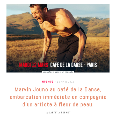
MUSIQUE
18 MARS 2019
Marvin Jouno au café de la Danse,
embarcation immédiate en compagnie
d’un artiste à fleur de peau.
by
LAËTITIA TREHET