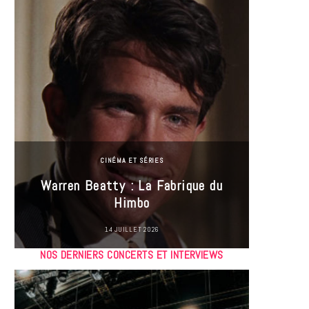
CINÉMA ET SÉRIES
Incel
Warren Beatty : La Fabrique du
genre i
Himbo
14 JUILLET 2026
NOS DERNIERS CONCERTS ET INTERVIEWS