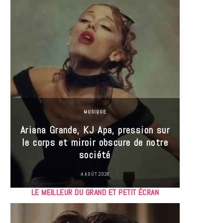
MUSIQUE
Ariana Grande, KJ Apa, pression sur
le corps et miroir obscure de notre
Les
société
réin
4 AOÛT 2026
LE MEILLEUR DU GRAND ET PETIT ÉCRAN