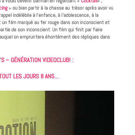
On a voulu devenir barman en regardant «
Cocktail
« ,
cing
» ou bien partir à la chasse au trésor après avoir vu
rappel indélébile à l’enfance, à l’adolescence, à la
st un film marqué au fer rouge dans son inconscient et
partie de son inconscient. Un film qui finit par faire
ou auquel on empruntera éhontément des répliques dans
’S – GÉNÉRATION VIDEOCLUB! :
 TOUT LES JOURS 8 ANS…
MUSIQUE
Cage The Elephant, l’ivoire du rock
dévoile « Beaches In Tennessee »
18 JUILLET 2026