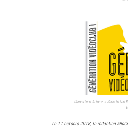
m
Couverture du livre » Back to the 8
D
Le 11 octobre 2018, la rédaction AlloC