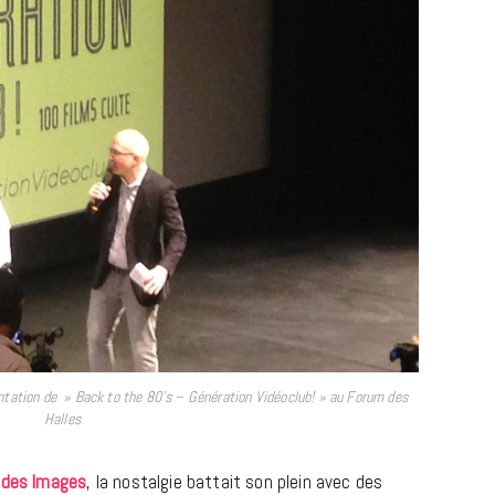
CINÉMA ET SÉRIES
Disclosure Day : le retour en grâce
de Steven Spielberg
9 JUIN 2026
entation de » Back to the 80’s – Génération Vidéoclub! » au Forum des
Halles
 des Images
, la nostalgie battait son plein avec des