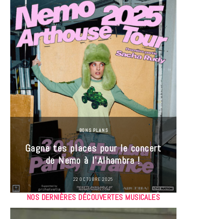
BONS PLANS
Jeu-Co
Gagne tes places pour le concert
limit
de Nemo à l’Alhambra !
22 OCTOBRE 2025
NOS DERNIÈRES DÉCOUVERTES MUSICALES