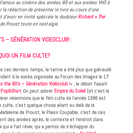
e d’amour au cinéma des années 80 et aux années VHS à
 la rédaction de présenter le livre au cours d’une
t d’avoir en invité spéciale le doubleur
Richard « The
de Proust toute en nostalgie.
’S – GÉNÉRATION VIDEOCLUB! :
QUOI UN FILM CULTE?
 que ces derniers temps, le terme a été plus que galvaudé
BONS PLANS
endant à la soirée organisée au Forum des Images le 17
Les Eclatantes : une soirée entre
o the 80’s – Génération Vidéoclub !
« , le débat faisait
concerts, expos, kart, aéroplume…
e
Pop&Shot
. On peut adorer
Empire du Soleil
(et c’est le
à la Cité des Sciences
dérer néanmoins que le film culte de l’année 1986 est
lm culte, c’est quelque chose allant au delà de la
14 DÉCEMBRE 2022
Madeleine de Proust, le Plaisir Coupable, c’est de ces
ent des années après, le contexte et l’endroit dans
ui qui a fait rêver, qui a permis de s’échapper du