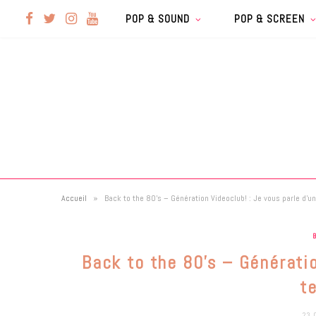
F
T
I
Y
POP & SOUND
POP & SCREEN
a
w
n
o
c
i
s
u
e
t
t
T
b
t
a
u
»
Accueil
Back to the 80’s – Génération Videoclub! : Je vous parle d’
o
e
g
b
o
r
r
e
Back to the 80’s – Génératio
k
a
t
23 