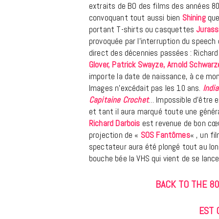
extraits de BO des films des années 80
convoquant tout aussi bien
Shining
qu
portant T-shirts ou casquettes
Jurass
provoquée par l’interruption du speech
direct des décennies passées : Richard 
Glover, Patrick Swayze, Arnold Schwarz
importe la date de naissance, à ce mom
Images n’excédait pas les 10 ans.
Indi
Capitaine Crochet
… Impossible d’être e
et tant il aura marqué toute une généra
Richard Darbois
est revenue de bon cœu
projection de «
SOS Fantômes
« , un f
spectateur aura été plongé tout au long
bouche bée la VHS qui vient de se lanc
BACK TO THE 80
EST 