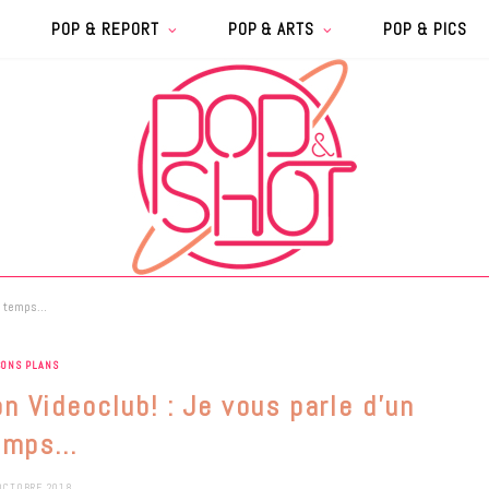
POP & REPORT
POP & ARTS
POP & PICS
un temps…
BONS PLANS
n Videoclub! : Je vous parle d’un
emps…
OCTOBRE 2018