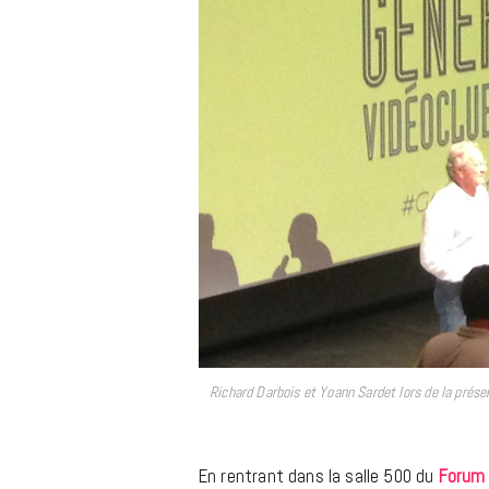
Richard Darbois et Yoann Sardet lors de la prés
En rentrant dans la salle 500 du
Forum