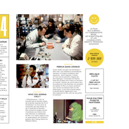
LIFESTYLE
Gainsbourg, toute une vie :
documentaire plus Ginsburg que
Gainsbarre à ne pas manquer sur
France 3
18 FÉVRIER 2021