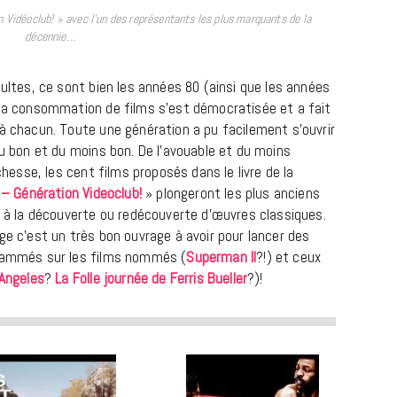
 Vidéoclub! » avec l’un des représentants les plus marquants de la
décennie…
cultes, ce sont bien les années 80 (ainsi que les années
 la consommation de films s’est démocratisée et a fait
 à chacun. Toute une génération a pu facilement s’ouvrir
du bon et du moins bon. De l’avouable et du moins
ichesse, les cent films proposés dans le livre de la
 – Génération Videoclub!
» plongeront les plus anciens
x à la découverte ou redécouverte d’œuvres classiques.
ge c’est un très bon ouvrage à avoir pour lancer des
flammés sur les films nommés (
Superman II
?!) et ceux
 Angeles
?
La Folle journée de Ferris Bueller
?)!