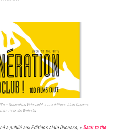
0’s – Generation Videoclub! » aux éditions Alain Ducasse
roits réservés Webedia
iné a publié aux Editions Alain Ducasse, «
Back to the