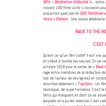
80’s – Génération Vidéoclub !
« , lettr
travers 100 films culte. L’occasion pour
projection spéciale de
SOS Fantômes
e
Voice » Darbois
. Une soirée Madeleine 
BACK TO THE 80
C’EST 
Qu’est ce qu’un film culte? Il est vrai
et utilisé à toutes les sauces. En se r
octobre 2018 pour la sortie de «
Back t
rage entre membres de la rédaction d
cas de l’auteur de ces lignes) et consi
incontestablement «
Top Gun
« . Un fi
technique, de la performance. C’est la 
films qui marquent et dont on se souvi
lesquels on a pu les visionner. C’est cel