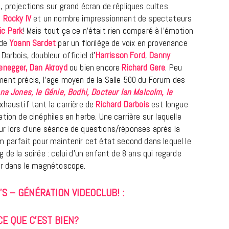
, projections sur grand écran de répliques cultes
e
Rocky IV
et un nombre impressionnant de spectateurs
ic Park
! Mais tout ça ce n’était rien comparé à l’émotion
 de
Yoann Sardet
par un florilège de voix en provenance
Darbois, doubleur officiel d’
Harrisson Ford
,
Danny
enegger, Dan Akroyd
ou bien encore
Richard Gere
. Peu
ent précis, l’age moyen de la Salle 500 du Forum des
ana Jones, le Génie, Bodhi, Docteur Ian Malcolm, le
xhaustif tant la carrière de
Richard Darbois
est longue
REPORTAGES ET INTERVIEWS
tion de cinéphiles en herbe. Une carrière sur laquelle
We Love Green se met au vert sur
r lors d’une séance de questions/réponses après la
la Montagne de Gorillaz
ilm parfait pour maintenir cet état second dans lequel le
 de la soirée : celui d’un enfant de 8 ans qui regarde
7 JUIN 2026
er dans le magnétoscope.
’S – GÉNÉRATION VIDEOCLUB! :
CE QUE C’EST BIEN?