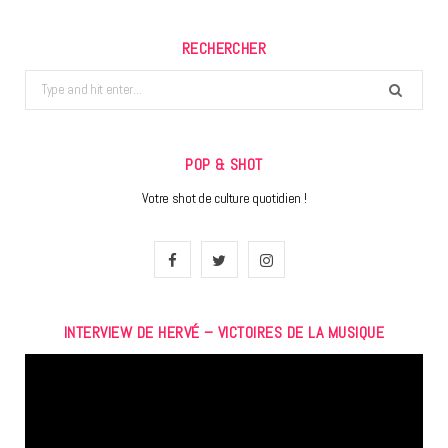
RECHERCHER
Search
for:
POP & SHOT
Votre shot de culture quotidien !
F
T
I
a
w
n
INTERVIEW DE HERVÉ – VICTOIRES DE LA MUSIQUE
c
i
s
Lecteur
e
t
t
vidéo
b
t
a
o
e
g