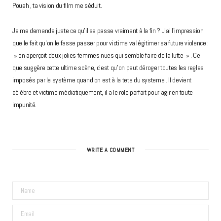
Pouah , ta vision du film me séduit.
Je me demande juste ce qu’il se passe vraiment à la fin ? J’ai l’impression
que le fait qu’on le fasse passer pour victime va légitimer sa future violence :
» on aperçoit deux jolies femmes nues qui semble faire de la lutte » . Ce
que suggère cette ultime scène, c’est qu’on peut déroger toutes les regles
imposés par le système quand on est à la tete du systeme . Il devient
célèbre et victime médiatiquement, il a le role parfait pour agir en toute
impunité.
WRITE A COMMENT