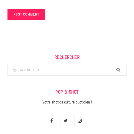
RECHERCHER
Search
for:
POP & SHOT
Votre shot de culture quotidien !
F
T
I
a
w
n