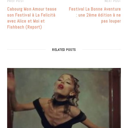
PREV POST
NEXT POST
Cabourg Mon Amour tease
Festival La Bonne Aventure
son Festival à La Felicità
: une 2ème édition à ne
avec Alice et Moi et
pas louper
Fishbach (Report)
RELATED POSTS