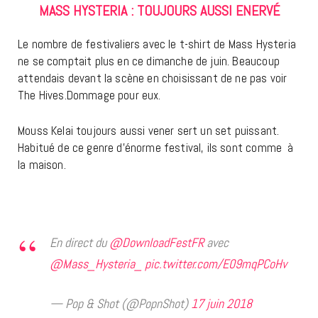
MASS HYSTERIA : TOUJOURS AUSSI ENERVÉ
Le nombre de festivaliers avec le t-shirt de Mass Hysteria
ne se comptait plus en ce dimanche de juin. Beaucoup
attendais devant la scène en choisissant de ne pas voir
The Hives.Dommage pour eux.
Mouss Kelai toujours aussi vener sert un set puissant.
Habitué de ce genre d’énorme festival, ils sont comme à
la maison.
En direct du
@DownloadFestFR
avec
@Mass_Hysteria_
pic.twitter.com/E09mqPCoHv
— Pop & Shot (@PopnShot)
17 juin 2018