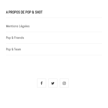
A PROPOS DE POP & SHOT
Mentions Légales
Pop & Friends
Pop & Team
F
T
I
a
w
n
c
i
s