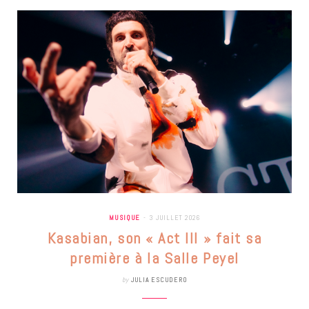
MUSIQUE
3 JUILLET 2026
Kasabian, son « Act III » fait sa
première à la Salle Peyel
by
JULIA ESCUDERO