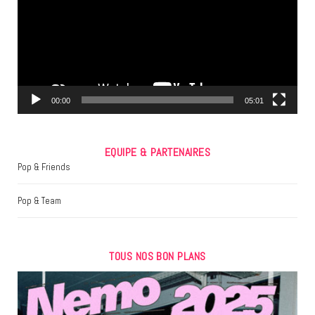
o
e
g
o
r
r
k
a
m
00:00
05:01
EQUIPE & PARTENAIRES
Pop & Friends
Pop & Team
TOUS NOS BON PLANS