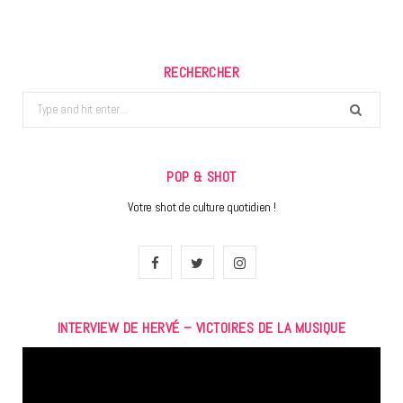
RECHERCHER
Search
for:
POP & SHOT
Votre shot de culture quotidien !
F
T
I
a
w
n
INTERVIEW DE HERVÉ – VICTOIRES DE LA MUSIQUE
c
i
s
Lecteur
e
t
t
vidéo
b
t
a