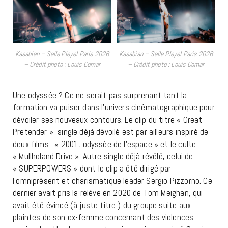
Kasabian – Salle Pleyel Paris 2026
Kasabian – Salle Pleyel Paris 2026
– Crédit photo : Louis Comar
– Crédit photo : Louis Comar
Une odyssée ? Ce ne serait pas surprenant tant la
formation va puiser dans l’univers cinématographique pour
dévoiler ses nouveaux contours. Le clip du titre « Great
Pretender », single déjà dévoilé est par ailleurs inspiré de
deux films : « 2001, odyssée de l’espace » et le culte
« Mullholand Drive ». Autre single déjà révélé, celui de
« SUPERPOWERS » dont le clip a été dirigé par
l’omniprésent et charismatique leader Sergio Pizzorno. Ce
dernier avait pris la relève en 2020 de Tom Meighan, qui
avait été évincé (à juste titre ) du groupe suite aux
plaintes de son ex-femme concernant des violences