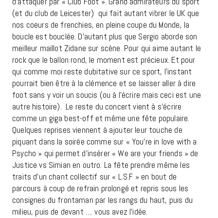
d’attaquer par « Club Foot ». Grand admirateurs du sport
(et du club de Leicester) qui fait autant vibrer le UK que
nos coeurs de frenchies, en pleine coupe du Monde, la
boucle est bouclée. D’autant plus que Sergio aborde son
meilleur maillot Zidane sur scène. Pour qui aime autant le
rock que le ballon rond, le moment est précieux. Et pour
qui comme moi reste dubitative sur ce sport, l’instant
pourrait bien être à la clémence et se laisser aller à dire
foot sans y voir un soucis (ou à l’écrire mais ceci est une
autre histoire). Le reste du concert vient à s’écrire
comme un giga best-off et même une fête populaire.
Quelques reprises viennent à ajouter leur touche de
piquant dans la soirée comme sur « You’re in love with a
Psycho » qui permet d’insérer « We are your friends » de
Justice vs Simian en outro. La fête prendre même les
traits d’un chant collectif sur « L.S.F » en bout de
parcours à coup de refrain prolongé et repris sous les
consignes du frontaman par les rangs du haut, puis du
milieu, puis de devant …. vous avez l’idée.