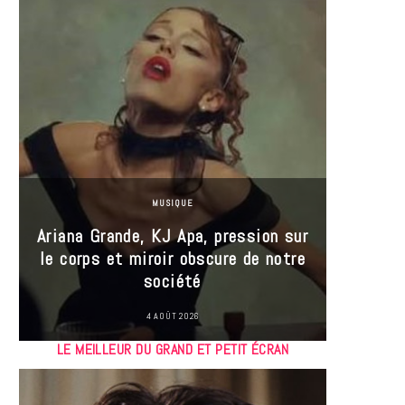
MUSIQUE
Ariana Grande, KJ Apa, pression sur
le corps et miroir obscure de notre
Les
société
réin
4 AOÛT 2026
LE MEILLEUR DU GRAND ET PETIT ÉCRAN