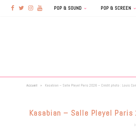
F
T
I
Y
POP & SOUND
POP & SCREEN
a
w
n
o
c
i
s
u
e
t
t
T
b
t
a
u
»
Accueil
Kasabian – Salle Pleyel Paris 2026 – Crédit photo : Louis Co
o
e
g
b
o
r
r
e
Kasabian – Salle Pleyel Paris
k
a
3