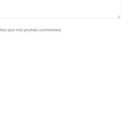
ateur pour mon prochain commentaire.
MUSIQUE
Cage The Elephant, l’ivoire du rock
dévoile « Beaches In Tennessee »
18 JUILLET 2026