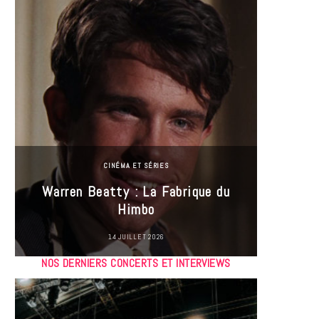
CINÉMA ET SÉRIES
Incel
Warren Beatty : La Fabrique du
genre i
Himbo
14 JUILLET 2026
NOS DERNIERS CONCERTS ET INTERVIEWS