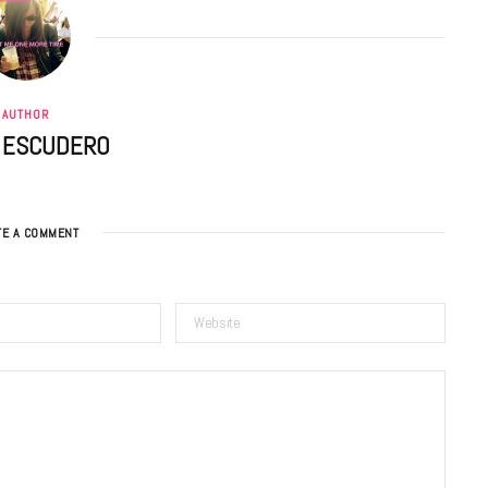
AUTHOR
A ESCUDERO
TE A COMMENT
BONS PLANS
Les Eclatantes : une soirée entre
concerts, expos, kart, aéroplume…
à la Cité des Sciences
14 DÉCEMBRE 2022