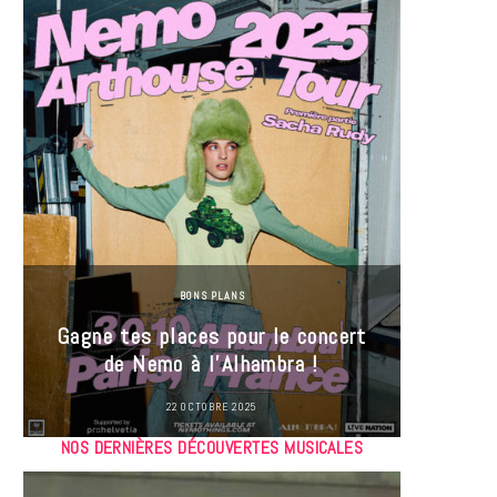
BONS PLANS
Jeu-Co
Gagne tes places pour le concert
limit
de Nemo à l’Alhambra !
22 OCTOBRE 2025
NOS DERNIÈRES DÉCOUVERTES MUSICALES