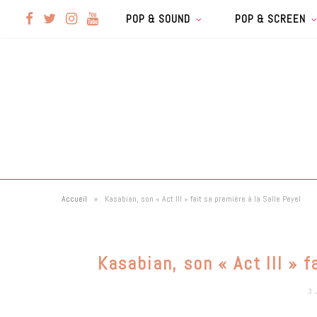
F
T
I
Y
POP & SOUND
POP & SCREEN
a
w
n
o
c
i
s
u
e
t
t
T
b
t
a
u
»
Accueil
Kasabian, son « Act III » fait sa première à la Salle Peyel
o
e
g
b
o
r
r
e
Kasabian, son « Act III » f
k
a
3 