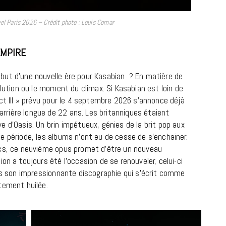
yel Paris 2026 – Crédit photo : Louis Comar
EMPIRE
but d’une nouvelle ère pour Kasabian ? En matière de
olution ou le moment du climax. Si Kasabian est loin de
ct III » prévu pour le 4 septembre 2026 s’annonce déjà
rière longue de 22 ans. Les britanniques étaient
BONS PLANS
 d’Oasis. Un brin impétueux, génies de la brit pop aux
e période, les albums n’ont eu de cesse de s’enchainer.
Les Eclatantes : une soirée entre
acs, ce neuvième opus promet d’être un nouveau
concerts, expos, kart, aéroplume…
on a toujours été l’occasion de se renouveler, celui-ci
à la Cité des Sciences
ans son impressionnante discographie qui s’écrit comme
tement huilée.
14 DÉCEMBRE 2022