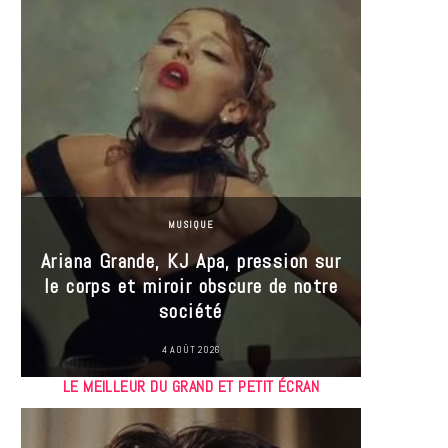
MUSIQUE
Ariana Grande, KJ Apa, pression sur
le corps et miroir obscure de notre
Les
société
réin
4 AOÛT 2026
LE MEILLEUR DU GRAND ET PETIT ÉCRAN