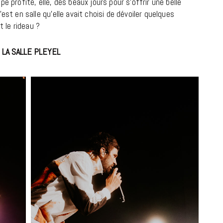
e profite, elle, des beaux jours pour s’offrir une belle
est en salle qu’elle avait choisi de dévoiler quelques
t le rideau ?
 LA SALLE PLEYEL