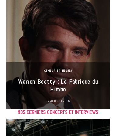
CINÉMA ET SÉRIES
Incel
Warren Beatty : La Fabrique du
genre i
Himbo
14 JUILLET 2026
NOS DERNIERS CONCERTS ET INTERVIEWS