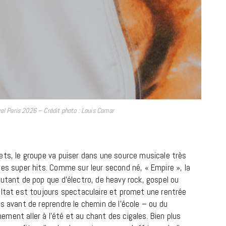
LIFESTYLE
Gainsbourg, toute une vie :
documentaire plus Ginsburg que
yel Paris 2026 – Crédit photo : Louis Comar
Gainsbarre à ne pas manquer sur
France 3
18 FÉVRIER 2021
ets, le groupe va puiser dans une source musicale très
des super hits. Comme sur leur second né, « Empire », la
utant de pop que d’électro, de heavy rock, gospel ou
ultat est toujours spectaculaire et promet une rentrée
s avant de reprendre le chemin de l’école – ou du
inement aller à l’été et au chant des cigales. Bien plus