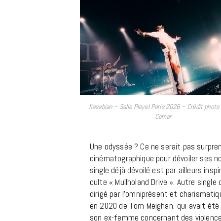
Kasabian – Salle Pleyel Paris 2026 – Crédit photo 
Comar
Une odyssée ? Ce ne serait pas surpren
cinématographique pour dévoiler ses no
single déjà dévoilé est par ailleurs insp
culte « Mullholand Drive ». Autre single
dirigé par l’omniprésent et charismatiqu
en 2020 de Tom Meighan, qui avait été é
son ex-femme concernant des violence