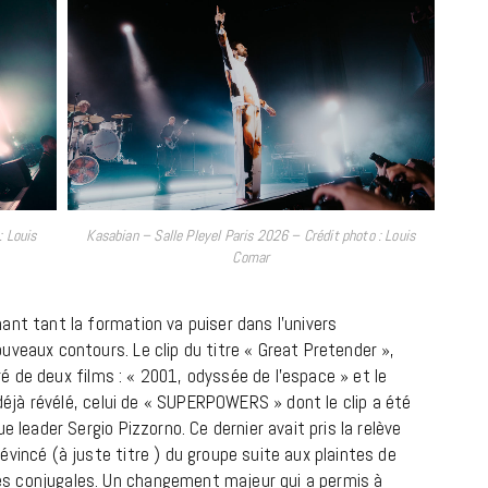
: Louis
Kasabian – Salle Pleyel Paris 2026 – Crédit photo : Louis
Comar
MUSIQUE
Cage The Elephant, l’ivoire du rock
ant tant la formation va puiser dans l’univers
dévoile « Beaches In Tennessee »
uveaux contours. Le clip du titre « Great Pretender »,
iré de deux films : « 2001, odyssée de l’espace » et le
18 JUILLET 2026
 déjà révélé, celui de « SUPERPOWERS » dont le clip a été
e leader Sergio Pizzorno. Ce dernier avait pris la relève
vincé (à juste titre ) du groupe suite aux plaintes de
s conjugales. Un changement majeur qui a permis à