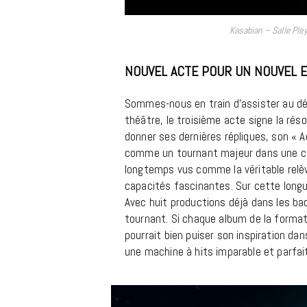
Kasabian – Salle Ple
NOUVEL ACTE POUR UN NOUVEL 
Sommes-nous en train d’assister au dé
théâtre, le troisième acte signe la rés
donner ses dernières répliques, son « A
comme un tournant majeur dans une car
longtemps vus comme la véritable relève
capacités fascinantes. Sur cette longu
Avec huit productions déjà dans les b
tournant. Si chaque album de la formati
pourrait bien puiser son inspiration d
une machine à hits imparable et parfai