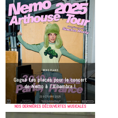
BONS PLANS
Jeu-Co
Gagne tes places pour le concert
limit
de Nemo à l’Alhambra !
22 OCTOBRE 2025
NOS DERNIÈRES DÉCOUVERTES MUSICALES