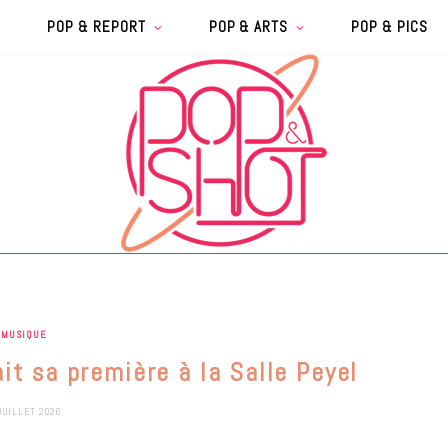
POP & REPORT
POP & ARTS
POP & PICS
MUSIQUE
ait sa première à la Salle Peyel
JUILLET 2026