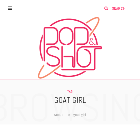
BROWSIN
TAG
GOAT GIRL
»
Accueil
goat girl