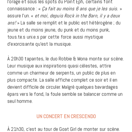
l’orage et sous les spots du Point Éph, certains font
connaissance : «
Ça fait au moins 6 ans que je les suis.
»
assure l’un. «
et moi, depuis Rock in the Barn, il y a deux
ans!
» La salle se remplit et le public est hétérogène ; du
jeune et du moins jeune, du punk et du moins punk,
tous.te.s uni.e.s par cette force aussi mystique
d’exorcisante qu’est la musique.
À 20h30 tapantes, le duo Robbie & Mona monte sur scène.
Leur musique aux inspirations quasi célestes, attire
comme un charmeur de serpents, un public de plus en
plus compacte. La salle affiche complet ce soir et il en
devient difficile de circuler. Malgré quelques bavardages
épars vers le fond, la foule semble se balancer comme un
seul homme.
UN CONCERT EN CRESCENDO
À 21h30, c’est au tour de Goat Girl de monter sur scène.