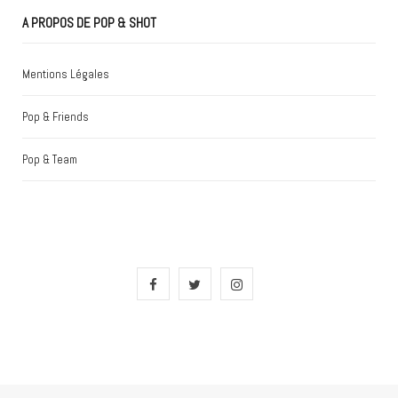
A PROPOS DE POP & SHOT
Mentions Légales
Pop & Friends
Pop & Team
F
T
I
a
w
n
c
i
s
e
t
t