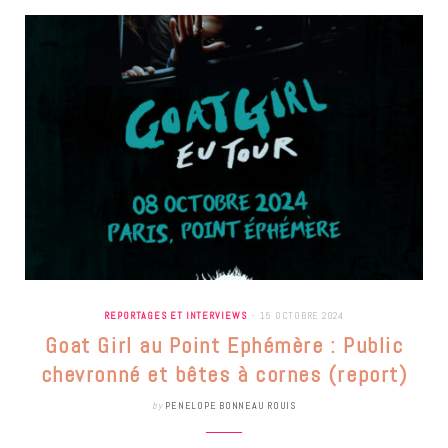
REPORTAGES ET INTERVIEWS
15 OCTOBRE 2024
Goat Girl au Point Ephémère : Public
chevronné et bêtes à cornes (report)
by
PENELOPE BONNEAU ROUIS