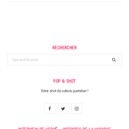
RECHERCHER
Search
for:
POP & SHOT
Votre shot de culture quotidien !
F
T
I
a
w
n