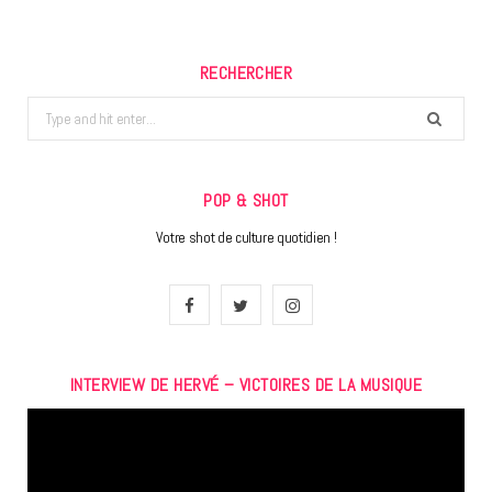
RECHERCHER
Search
for:
POP & SHOT
Votre shot de culture quotidien !
F
T
I
a
w
n
INTERVIEW DE HERVÉ – VICTOIRES DE LA MUSIQUE
c
i
s
Lecteur
e
t
t
vidéo
b
t
a