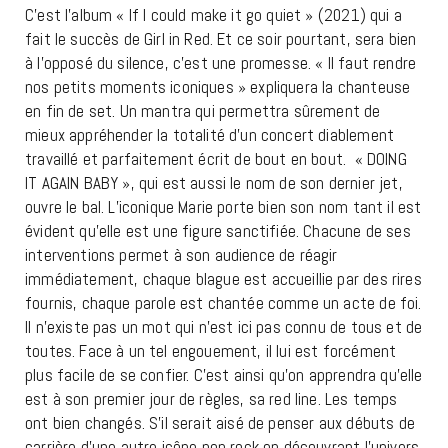
C’est l’album « If I could make it go quiet » (2021) qui a
fait le succès de Girl in Red. Et ce soir pourtant, sera bien
à l’opposé du silence, c’est une promesse. « Il faut rendre
nos petits moments iconiques » expliquera la chanteuse
en fin de set. Un mantra qui permettra sûrement de
mieux appréhender la totalité d’un concert diablement
travaillé et parfaitement écrit de bout en bout. « DOING
IT AGAIN BABY », qui est aussi le nom de son dernier jet,
ouvre le bal. L’iconique Marie porte bien son nom tant il est
évident qu’elle est une figure sanctifiée. Chacune de ses
interventions permet à son audience de réagir
immédiatement, chaque blague est accueillie par des rires
fournis, chaque parole est chantée comme un acte de foi.
Il n’existe pas un mot qui n’est ici pas connu de tous et de
toutes. Face à un tel engouement, il lui est forcément
plus facile de se confier. C’est ainsi qu’on apprendra qu’elle
est à son premier jour de règles, sa red line. Les temps
ont bien changés. S’il serait aisé de penser aux débuts de
carrière d’une autre icône pop rock en découvrant l’univers