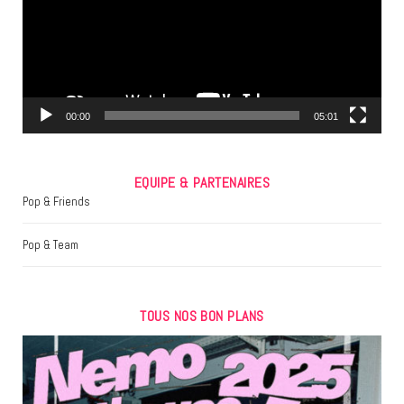
o
e
g
o
r
r
k
a
m
00:00
05:01
EQUIPE & PARTENAIRES
Pop & Friends
Pop & Team
TOUS NOS BON PLANS