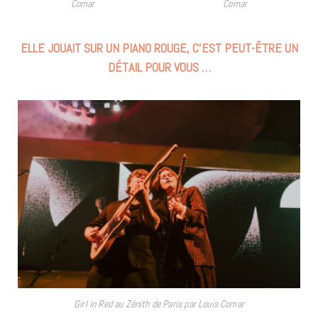
Comar
Comar
ELLE JOUAIT SUR UN PIANO ROUGE, C’EST PEUT-ÊTRE UN
DÉTAIL POUR VOUS …
Girl in Red au Zénith de Paris par Louis Comar