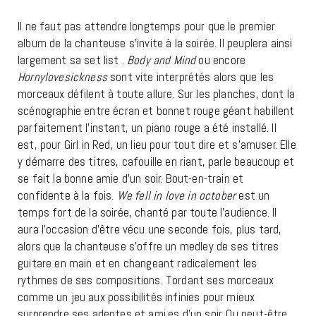
Il ne faut pas attendre longtemps pour que le premier
album de la chanteuse s’invite à la soirée. Il peuplera ainsi
largement sa set list .
Body and Mind
ou encore
Hornylovesickness
sont vite interprétés alors que les
morceaux défilent à toute allure. Sur les planches, dont la
scénographie entre écran et bonnet rouge géant habillent
parfaitement l’instant, un piano rouge a été installé. Il
est, pour Girl in Red, un lieu pour tout dire et s’amuser. Elle
y démarre des titres, cafouille en riant, parle beaucoup et
se fait la bonne amie d’un soir. Bout-en-train et
confidente à la fois.
We fell in love in october
est un
temps fort de la soirée, chanté par toute l’audience. Il
aura l’occasion d’être vécu une seconde fois, plus tard,
alors que la chanteuse s’offre un medley de ses titres
guitare en main et en changeant radicalement les
rythmes de ses compositions. Tordant ses morceaux
comme un jeu aux possibilités infinies pour mieux
surprendre ses adeptes et ami.es d’un soir. Ou peut-être