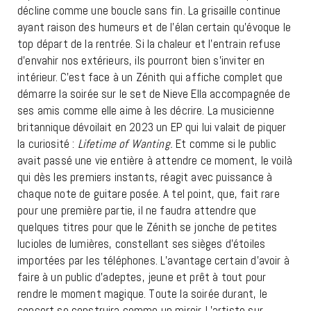
décline comme une boucle sans fin. La grisaille continue
ayant raison des humeurs et de l’élan certain qu’évoque le
top départ de la rentrée. Si la chaleur et l’entrain refuse
d’envahir nos extérieurs, ils pourront bien s’inviter en
intérieur. C’est face à un Zénith qui affiche complet que
démarre la soirée sur le set de Nieve Ella accompagnée de
ses amis comme elle aime à les décrire. La musicienne
britannique dévoilait en 2023 un EP qui lui valait de piquer
la curiosité :
Lifetime of Wanting.
Et comme si le public
avait passé une vie entière à attendre ce moment, le voilà
qui dès les premiers instants, réagit avec puissance à
chaque note de guitare posée. A tel point, que, fait rare
pour une première partie, il ne faudra attendre que
quelques titres pour que le Zénith se jonche de petites
lucioles de lumières, constellant ses sièges d’étoiles
importées par les téléphones. L’avantage certain d’avoir à
faire à un public d’adeptes, jeune et prêt à tout pour
rendre le moment magique. Toute la soirée durant, le
concert se construira comme un miroir. L’artiste sur