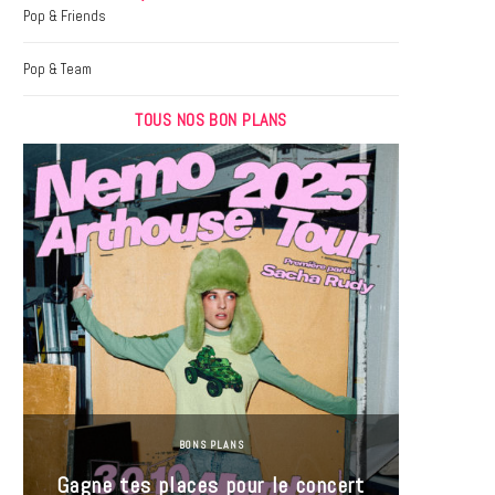
k
a
Pop & Friends
m
Pop & Team
TOUS NOS BON PLANS
BONS PLANS
Jeu-Co
Gagne tes places pour le concert
limit