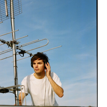
à la Cité des Sciences
14 DÉCEMBRE 2022
MUSIQUE
Cage The Elephant, l’ivoire du rock
dévoile « Beaches In Tennessee »