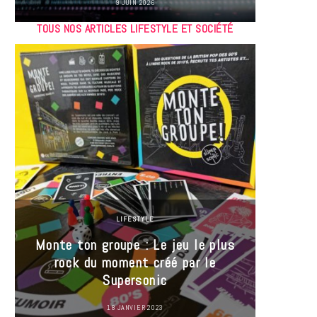
9 JUIN 2026
TOUS NOS ARTICLES LIFESTYLE ET SOCIÉTÉ
LIFESTYLE
Monte ton groupe : Le jeu le plus
35 Mi
rock du moment créé par le
« J’es
Supersonic
ma t
18 JANVIER 2023