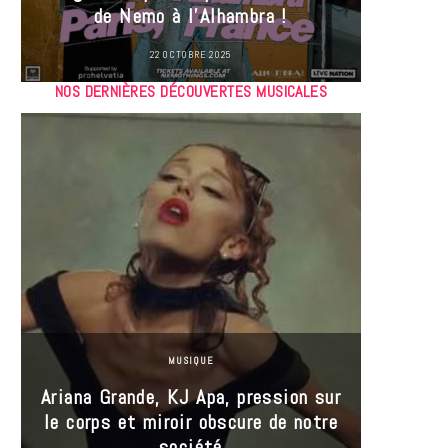
de Nemo à l’Alhambra !
22 OCTOBRE 2025
NOS DERNIÈRES DÉCOUVERTES MUSICALES
MUSIQUE
Ariana Grande, KJ Apa, pression sur
le corps et miroir obscure de notre
Les
société
réin