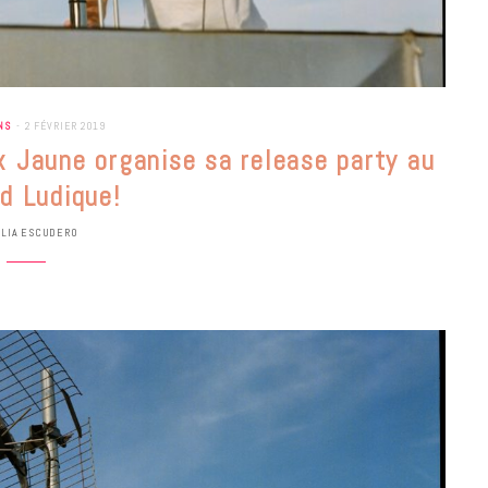
NS
2 FÉVRIER 2019
x Jaune organise sa release party au
d Ludique!
ULIA ESCUDERO
BONS PLANS
Les Eclatantes : une soirée entre
concerts, expos, kart, aéroplume…