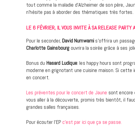
tout comme la maladie d’Alzheimer de son père, Jaune
n’hésite pas à aborder des thématiques très fortes.
LE 6 FÉVRIER, IL VOUS INVITE À SA RELEASE PARTY 
Pour le seconder,
David Numwami
s’offrira un passag
Charlotte Gainsbourg
ouvrira la soirée grâce à ses jo
Bonus du
Hasard Ludique
: les happy hours sont prog
moderne en grignotant une cuisine maison. Si cette in
en concert.
Les préventes pour le concert de Jaune
sont encore d
vous aller à la découverte, promis très bientôt, il fa
grandes salles françaises.
Pour écouter l’EP
c’est par ici que ça se passe.