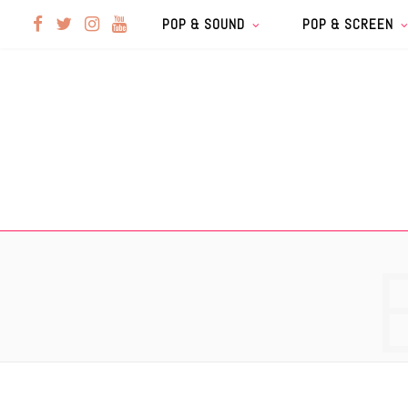
F
T
I
Y
POP & SOUND
POP & SCREEN
a
w
n
o
c
i
s
u
e
t
t
T
b
t
a
u
o
e
g
b
o
r
r
e
k
a