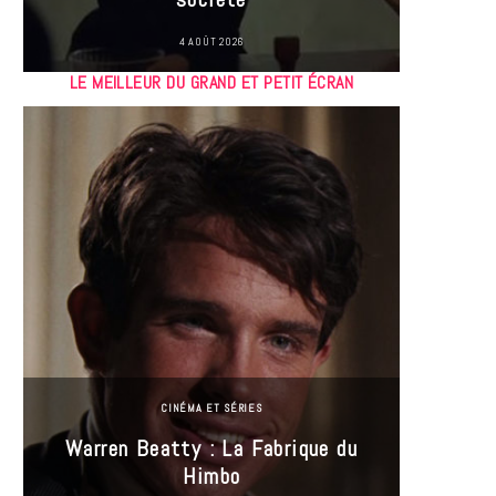
4 AOÛT 2026
LE MEILLEUR DU GRAND ET PETIT ÉCRAN
CINÉMA ET SÉRIES
Incel
Warren Beatty : La Fabrique du
genre i
Himbo