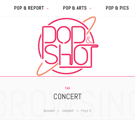
POP & REPORT
POP & ARTS
POP & PICS
BROWSIN
TAG
CONCERT
»
»
Accueil
concert
Page 6