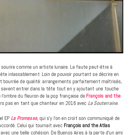
18 JUILLET 2026
 sourire comme un artiste lunaire. La faute peut-être à
répète inlassablement. Loin de pouvoir pourtant se décrire en
t bourrée de qualité: arrangements parfaitement maîtrisés,
 savent entrer dans la tête tout en y ajoutant une touche
 l’ombre du fleuron de la pop française de
François and the
iers pas en tant que chanteur en 2016 avec
La Souterraine.
CINÉMA ET SÉRIES
vel EP
La Promesse,
qui s’y l’on en croit son communiqué de
Disclosure Day : le retour en grâce
cordé. Celui qui tournait avec
François and the Atlas
de Steven Spielberg
 avec une belle cohésion. De Buenos Aires à la perte d’un ami