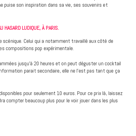
 puise son inspiration dans sa vie, ses souvenirs et
9 JUIN 2026
AU HASARD LUDIQUE, À PARIS.
e scénique. Celui qui a notamment travaillé aux côté de
lies compositions pop expérimentale.
rammées jusqu’à 20 heures et on peut déguster un cocktail
formation parait secondaire, elle ne l’est pas tant que ça
isponibles pour seulement 10 euros. Pour ce prix là, laissez
udra compter beaucoup plus pour le voir jouer dans les plus
REPORTAGES ET INTERVIEWS
We Love Green se met au vert sur
la Montagne de Gorillaz