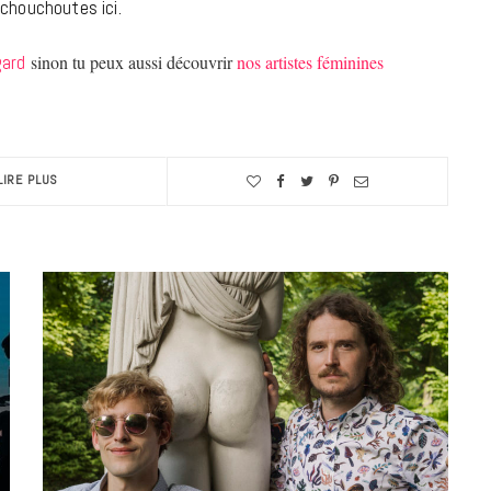
 chouchoutes ici.
7 JUIN 2026
gard
sinon tu peux aussi découvrir
nos artistes féminines
LIRE PLUS
LIFESTYLE
Gainsbourg, toute une vie :
documentaire plus Ginsburg que
Gainsbarre à ne pas manquer sur
France 3
18 FÉVRIER 2021