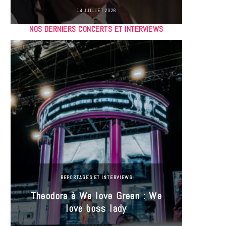
14 JUILLET 2026
NOS DERNIERS CONCERTS ET INTERVIEWS
REPORTAGES ET INTERVIEWS
Theodora à We love Green : We
Hayle
love boss lady
Gree