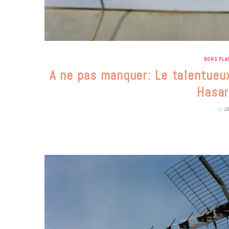
BONS PLA
A ne pas manquer: Le talentueu
Hasar
by
J