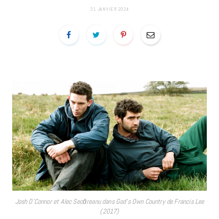
31 JANVIER 2024
Josh O’Connor et Alec Secāreanu dans God’s Own Country de Francis Lee
(2017)