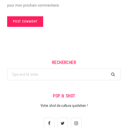
pour mon prochain commentaire.
RECHERCHER
Search
for:
POP & SHOT
Votre shot de culture quotidien !
F
T
I