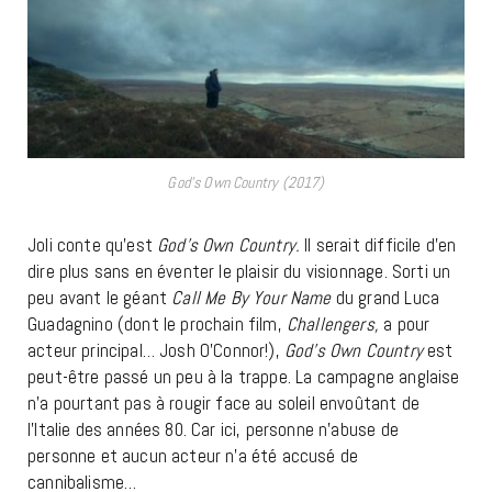
God’s Own Country (2017)
Joli conte qu’est
God’s Own Country.
Il serait difficile d’en
dire plus sans en éventer le plaisir du visionnage. Sorti un
peu avant le géant
Call Me By Your Name
du grand Luca
Guadagnino (dont le prochain film,
Challengers,
a pour
acteur principal… Josh O’Connor!),
God’s Own Country
est
peut-être passé un peu à la trappe. La campagne anglaise
n’a pourtant pas à rougir face au soleil envoûtant de
l’Italie des années 80. Car ici, personne n’abuse de
personne et aucun acteur n’a été accusé de
cannibalisme…