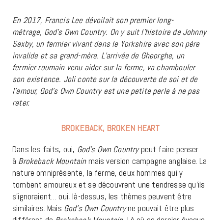
En 2017, Francis Lee dévoilait son premier long-
métrage, God’s Own Country. On y suit l’histoire de Johnny
Saxby, un fermier vivant dans le Yorkshire avec son père
invalide et sa grand-mère. L’arrivée de Gheorghe, un
fermier roumain venu aider sur la ferme, va chambouler
son existence. Joli conte sur la découverte de soi et de
l’amour, God’s Own Country est une petite perle à ne pas
rater.
BROKEBACK, BROKEN HEART
Dans les faits, oui,
God’s Own Country
peut faire penser
à
Brokeback Mountain
mais version campagne anglaise. La
nature omniprésente, la ferme, deux hommes qui y
tombent amoureux et se découvrent une tendresse qu’ils
s’ignoraient… oui, là-dessus, les thèmes peuvent être
similaires. Mais
God’s Own Country
ne pouvait être plus
différent de
Brokeback Mountain.
Là où ce dernier évoque