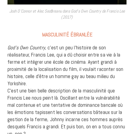
Josh O’Connor et Alec Secāreanu dans God’s Own Country de Francis Lee
(2017)
MASCULINITÉ ÉBRANLÉE
God’s Own Country
, c’est un peu l’histoire de son
réalisateur, Francis Lee, qui a dû choisir entre sa vie à la
ferme et intégrer une école de cinéma. Ayant grandi à
proximité de la localisation du film, il voulait raconter son
histoire, celle d’être un homme gay au beau milieu du
Yorkshire.
C’est une bien belle description de la masculinité que
Francis Lee nous peint là. Oscillant entre la vulnérabilité
mal contenue et une tentative de dominance bancale où
les émotions tapissent les conversations bâteaux sur la
gestion de la ferme, Johnny incarne ces hommes auprès
desquels Francis a grandi. Et puis bon, on en a tous connu
un, non ?