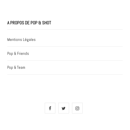
A PROPOS DE POP & SHOT
Mentions Légales
Pop & Friends
Pop & Team
F
T
I
a
w
n
c
i
s