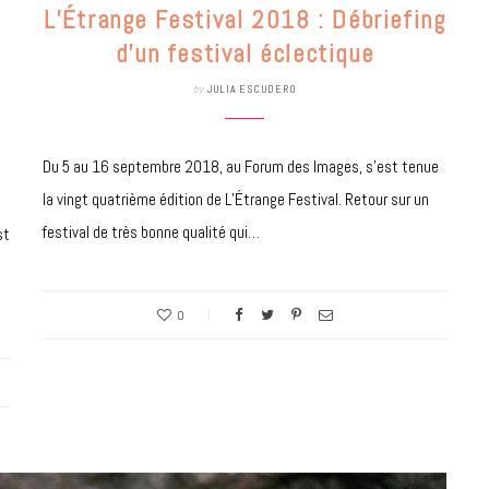
7 JUIN 2026
L’Étrange Festival 2018 : Débriefing
d’un festival éclectique
by
JULIA ESCUDERO
Du 5 au 16 septembre 2018, au Forum des Images, s’est tenue
la vingt quatrième édition de L’Étrange Festival. Retour sur un
festival de très bonne qualité qui…
st
LIFESTYLE
0
Gainsbourg, toute une vie :
documentaire plus Ginsburg que
Gainsbarre à ne pas manquer sur
France 3
18 FÉVRIER 2021