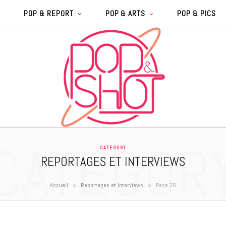
POP & REPORT
POP & ARTS
POP & PICS
CATEGOR
CATEGORY
REPORTAGES ET INTERVIEWS
»
»
Accueil
Reportages et Interviews
Page 26