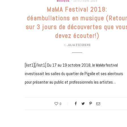
MUSIQUE
19 OCTOBRE 2018
MaMA Festival 2018:
déambullations en musique (Retou
sur 3 jours de découvertes que vou
devez écouter!)
by
JULIA ESCUDERO
[list1][/list1] Du 17 au 19 octobre 2018, le MaMa festival
investissait les salles du quartier de Pigalle et ses alentours
pour présenter au public et professionnels les artistes…
0