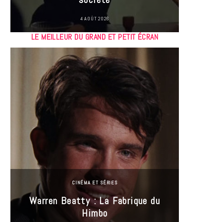
4 AOÛT 2026
LE MEILLEUR DU GRAND ET PETIT ÉCRAN
CINÉMA ET SÉRIES
Incel
Warren Beatty : La Fabrique du
genre i
Himbo