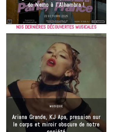
de Nemo à l’Alhambra !
22 OCTOBRE 2025
NOS DERNIÈRES DÉCOUVERTES MUSICALES
MUSIQUE
Ariana Grande, KJ Apa, pression sur
le corps et miroir obscure de notre
Les
société
réin