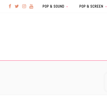
F
T
I
Y
POP & SOUND
POP & SCREEN
a
w
n
o
c
i
s
u
e
t
t
T
b
t
a
u
o
e
g
b
o
r
r
e
k
a