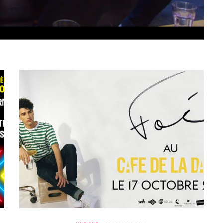
BONS PLANS
Les Eclatantes : une soirée entre
concerts, expos, kart, aéroplume…