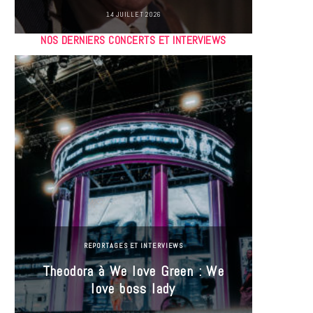
14 JUILLET 2026
NOS DERNIERS CONCERTS ET INTERVIEWS
REPORTAGES ET INTERVIEWS
Theodora à We love Green : We
Hayle
love boss lady
Gree