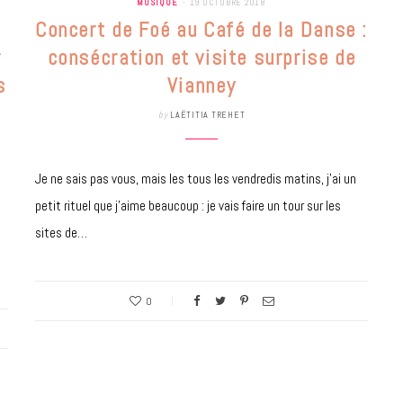
MUSIQUE
19 OCTOBRE 2018
à la Cité des Sciences
Concert de Foé au Café de la Danse :
14 DÉCEMBRE 2022
r
consécration et visite surprise de
s
Vianney
by
LAËTITIA TREHET
Je ne sais pas vous, mais les tous les vendredis matins, j’ai un
petit rituel que j’aime beaucoup : je vais faire un tour sur les
sites de…
0
MUSIQUE
Cage The Elephant, l’ivoire du rock
dévoile « Beaches In Tennessee »