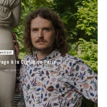
18 JUILLET 2026
MUSIQUE
age à la Cigale de Paris
OCTOBRE 2018
CINÉMA ET SÉRIES
Disclosure Day : le retour en grâce
de Steven Spielberg