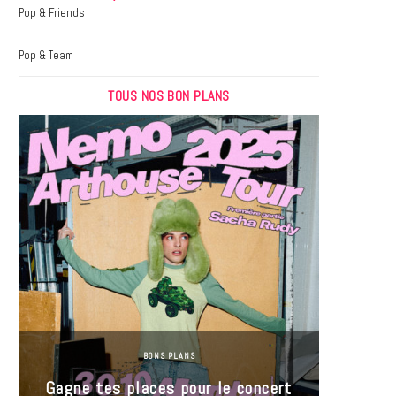
k
a
Pop & Friends
m
Pop & Team
TOUS NOS BON PLANS
BONS PLANS
Jeu-Co
Gagne tes places pour le concert
limit