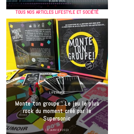
9 JUIN 2026
TOUS NOS ARTICLES LIFESTYLE ET SOCIÉTÉ
LIFESTYLE
Monte ton groupe : Le jeu le plus
35 Mi
rock du moment créé par le
« J’es
Supersonic
ma t
18 JANVIER 2023