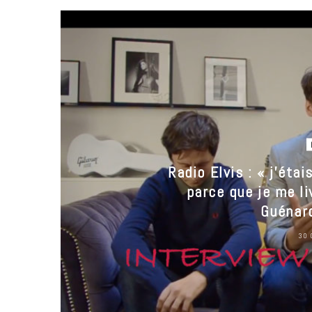
m
Radio Elvis : « j’éta
parce que je me li
Guénard
30 