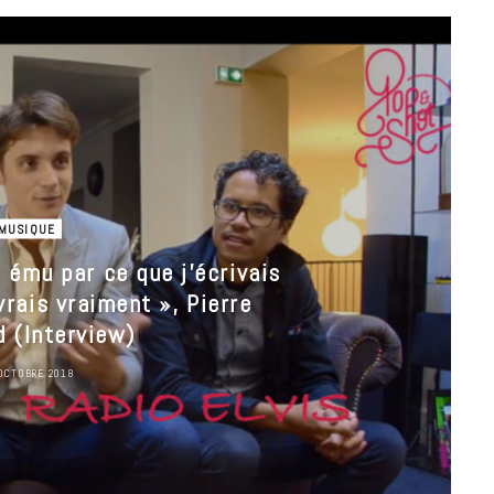
MUSIQUE
is ému par ce que j’écrivais
vrais vraiment », Pierre
 (Interview)
OCTOBRE 2018