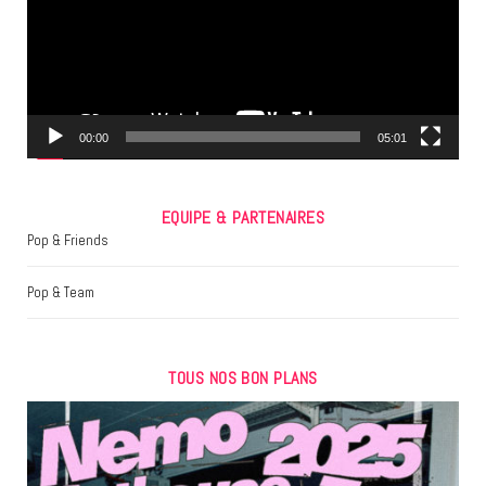
o
e
g
o
r
r
k
a
m
00:00
05:01
EQUIPE & PARTENAIRES
Pop & Friends
Pop & Team
TOUS NOS BON PLANS