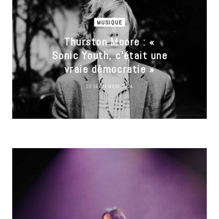
MUSIQUE
Thurston Moore : «
Sonic Youth, c’était une
vraie démocratie »
20 SEPTEMBRE 2024