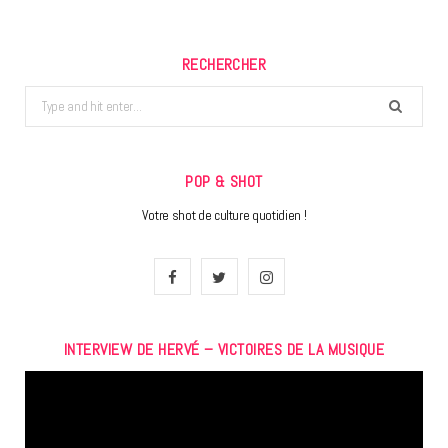
RECHERCHER
Search
for:
POP & SHOT
Votre shot de culture quotidien !
F
T
I
a
w
n
INTERVIEW DE HERVÉ – VICTOIRES DE LA MUSIQUE
c
i
s
Lecteur
e
t
t
vidéo
b
t
a