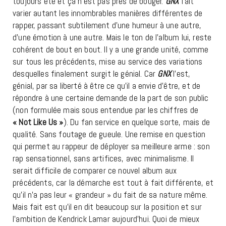
toujours été et ça n’est pas près de bouger.
GNX
fait
varier autant les innombrables manières différentes de
rapper, passant subtilement d’une humeur à une autre,
d’une émotion à une autre. Mais le ton de l’album lui, reste
cohérent de bout en bout. Il y a une grande unité, comme
sur tous les précédents, mise au service des variations
desquelles finalement surgit le génial. Car
GNX
l’est,
génial, par sa liberté à être ce qu’il a envie d’être, et de
répondre à une certaine demande de la part de son public
(non formulée mais sous entendue par les chiffres de
« Not Like Us »
). Du fan service en quelque sorte, mais de
qualité. Sans foutage de gueule. Une remise en question
qui permet au rappeur de déployer sa meilleure arme : son
rap sensationnel, sans artifices, avec minimalisme. Il
serait difficile de comparer ce nouvel album aux
précédents, car la démarche est tout à fait différente, et
qu’il n’a pas leur « grandeur » du fait de sa nature même.
Mais fait est qu’il en dit beaucoup sur la position et sur
l’ambition de Kendrick Lamar aujourd’hui. Quoi de mieux