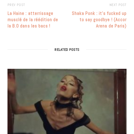
PREV POST
NEXT POST
La Haine : atterrissage
Shaka Ponk : it’s fucked up
musclé de la réédition de
to say goodbye ! (Accor
la B.O dans les bacs !
Arena de Paris)
RELATED POSTS