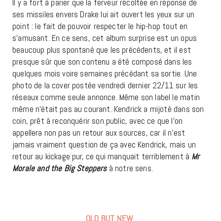
Il y a fort à parier que la ferveur récoltée en réponse de
ses missiles envers Drake lui ait ouvert les yeux sur un
point : le fait de pouvoir respecter le hip-hop tout en
s’amusant. En ce sens, cet album surprise est un opus
beaucoup plus spontané que les précédents, et il est
presque sûr que son contenu a été composé dans les
quelques mois voire semaines précédant sa sortie. Une
photo de la cover postée vendredi dernier 22/11 sur les
réseaux comme seule annonce. Même son label le matin
même n’était pas au courant. Kendrick a mijoté dans son
coin, prêt à reconquérir son public, avec ce que l’on
appellera non pas un retour aux sources, car il n’est
jamais vraiment question de ça avec Kendrick, mais un
retour au kickage pur, ce qui manquait terriblement à
Mr
Morale and the Big Steppers
à notre sens.
OLD BUT NEW