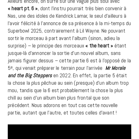
Ailleurs encore, on surfe sur une vague plus soul avec
« heart pt. 6 »
, dont l’instru pourrait très bien convenir à
Nas, une des idoles de Kendrick Lamar, le seul d’ailleurs à
l’avoir félicité à l’annonce de sa présence à la mi-temps du
Superbowl 2025, contrairement à Lil Wayne. Ne pouvant
sortir le morceau à part avant l’album (sinon, adieu la
surprise) – le principe des morceaux
« the heart »
étant
jusque-là d’annoncer la sortie d’un nouvel album, sans
jamais figurer dessus – cette partie 6 est à l’opposé de la
5
e
, qui venait préparer le terrain pour l’arrivée
Mr Morale
and the Big Steppers
en 2022. En effet, la partie 5 était
la chose la plus pêchue au sein (presque) d’un album trop
mou, tandis que la 6 est probablement la chose la plus
chill au sein d’un album bien plus frontal que son
précédent. Nous adorons en tout cas cette nouvelle
partie, autant que l’autre, et toutes celles d’avant !