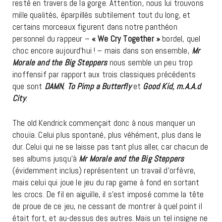
resté en travers de la gorge. Attention, nous lui trouvons
mille qualités, éparpillés subtilement tout du long, et
certains morceaux figurent dans notre panthéon
personnel du rappeur –
« We Cry Together »
bordel, quel
choc encore aujourd’hui ! – mais dans son ensemble,
Mr
Morale and the Big Steppers
nous semble un peu trop
inoffensif par rapport aux trois classiques précédents
que sont
DAMN
,
To Pimp a Butterfly
et
Good Kid, m.A.A.d
City
.
The old Kendrick commençait donc à nous manquer un
chouïa. Celui plus spontané, plus véhément, plus dans le
dur. Celui qui ne se laisse pas tant plus aller, car chacun de
ses albums jusqu’à
Mr Morale and the Big Steppers
(évidemment inclus) représentent un travail d’orfèvre,
mais celui qui joue le jeu du rap game à fond en sortant
les crocs. De fil en aiguille, il s’est imposé comme la tête
de proue de ce jeu, ne cessant de montrer à quel point il
était fort, et au-dessus des autres. Mais un tel insigne ne