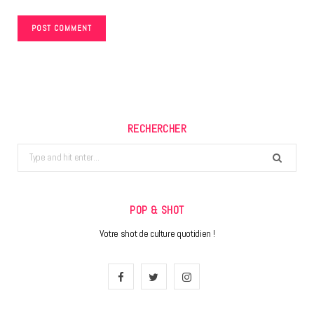
RECHERCHER
Search
for:
POP & SHOT
Votre shot de culture quotidien !
F
T
I
a
w
n