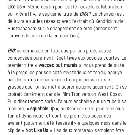
Like Us »
. Même destin pour cette nouvelle collaboration
sur
« tv off »
, le septième titre de
GNX
? La chanson est
déjà virale sur les réseaux avec l’extrait où Kendrick hurle
Mustaaaaaard sur le changement de prod (annonçant
l’arrivée de celle du DJ en question).
GNX
se démarque en tout cas par ses prods assez
condensées purement répétitives aux boucles courtes. Le
premier titre
« wacced out murals »
nous prend de suite
à la gorge, de par son côté mystérieux et tendu, appuyé
par des notes de basse électronique puissantes et
grasses que l’on se met à adorer automatiquement. On se
croirait carrément dans le film Tron version West Coast !
Puis directement après, l’album enchaine sur un tube à sa
manière,
« squabble up »
, où Kendrick se la joue bien plus
fun et dynamique, et dont les premières secondes
avaient justement été teasés il y a quelques mois dans le
clip de
« Not Like Us »
. Les deux morceaux semblent être