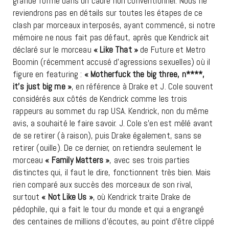
grande forme dans un cadre non conventionnel. Nous ne
reviendrons pas en détails sur toutes les étapes de ce
clash par morceaux interposés, ayant commencé, si notre
mémoire ne nous fait pas défaut, après que Kendrick ait
déclaré sur le morceau
« Like That »
de Future et Metro
Boomin (récemment accusé d’agressions sexuelles) où il
figure en featuring :
« Motherfuck the big three, n****,
it’s just big me »
, en référence à Drake et J. Cole souvent
considérés aux côtés de Kendrick comme les trois
rappeurs au sommet du rap USA. Kendrick, non du même
avis, a souhaité le faire savoir. J. Cole s’en est mêlé avant
de se retirer (à raison), puis Drake également, sans se
retirer (ouille). De ce dernier, on retiendra seulement le
morceau
« Family Matters »
, avec ses trois parties
distinctes qui, il faut le dire, fonctionnent très bien. Mais
rien comparé aux succès des morceaux de son rival,
surtout
« Not Like Us »
, où Kendrick traite Drake de
pédophile, qui a fait le tour du monde et qui a engrangé
des centaines de millions d’écoutes, au point d’être clippé