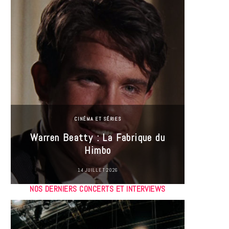
CINÉMA ET SÉRIES
Incel
Warren Beatty : La Fabrique du
genre i
Himbo
14 JUILLET 2026
NOS DERNIERS CONCERTS ET INTERVIEWS