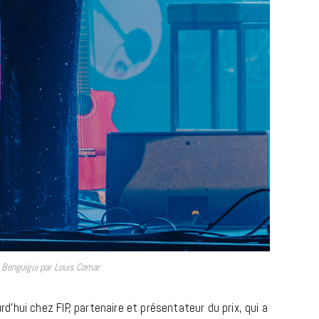
REPORTAGES ET INTERVIEWS
We Love Green se met au vert sur
la Montagne de Gorillaz
7 JUIN 2026
 Benguigui par Louis Comar
urd’hui chez FIP, partenaire et présentateur du prix, qui a