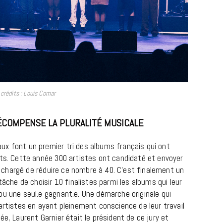
crédits : Louis Comar
BONS PLANS
RÉCOMPENSE LA PLURALITÉ MUSICALE
Les Eclatantes : une soirée entre
x font un premier tri des albums français qui ont
concerts, expos, kart, aéroplume…
ats. Cette année 300 artistes ont candidaté et envoyer
à la Cité des Sciences
ry chargé de réduire ce nombre à 40. C’est finalement un
tâche de choisir 10 finalistes parmi les albums qui leur
14 DÉCEMBRE 2022
ou une seul.e gagnant.e. Une démarche originale qui
artistes en ayant pleinement conscience de leur travail
ée, Laurent Garnier était le président de ce jury et