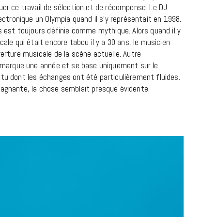
uer ce travail de sélection et de récompense. Le DJ
lectronique un Olympia quand il s’y représentait en 1998.
ys est toujours définie comme mythique. Alors quand il y
cale qui était encore tabou il y a 30 ans, le musicien
verture musicale de la scène actuelle. Autre
ui marque une année et se base uniquement sur le
ntu dont les échanges ont été particulièrement fluides.
gagnante, la chose semblait presque évidente.
IX JOSEPHINE
MUSIQUE
Cage The Elephant, l’ivoire du rock
dévoile « Beaches In Tennessee »
18 JUILLET 2026