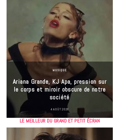
MUSIQUE
Ariana Grande, KJ Apa, pression sur
le corps et miroir obscure de notre
Les
société
réin
4 AOÛT 2026
LE MEILLEUR DU GRAND ET PETIT ÉCRAN