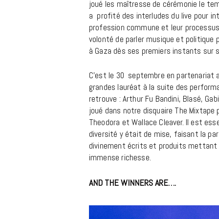
joué les maîtresse de cérémonie le temp
a profité des interludes du live pour in
profession commune et leur processus c
volonté de parler musique et politique 
à Gaza dès ses premiers instants sur 
C’est le 30 septembre en partenariat a
grandes lauréat à la suite des performa
retrouve : Arthur Fu Bandini, Blasé, Ga
joué dans notre disquaire The Mixtape po
Theodora et Wallace Cleaver. Il est esse
diversité y était de mise, faisant la p
divinement écrits et produits mettant 
immense richesse.
AND THE WINNERS ARE….
PRIX JOSEP