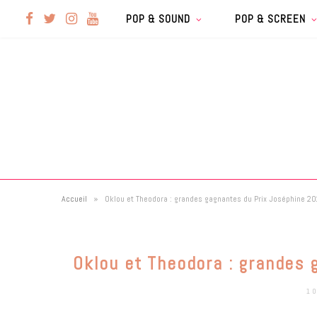
F
T
I
Y
POP & SOUND
POP & SCREEN
a
w
n
o
c
i
s
u
e
t
t
T
b
t
a
u
»
Accueil
Oklou et Theodora : grandes gagnantes du Prix Joséphine 2
o
e
g
b
o
r
r
e
Oklou et Theodora : grandes 
k
a
1 