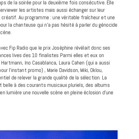
s de la soirée pour la deuxième fois consécutive. Elle
terviewer les artistes mais aussi échanger sur leur
réatif. Au programme : une véritable fraîcheur et une
pour la chanteuse qui n’a pas hésité à parler du génocide
scène.
LIFESTYLE
vec Fip Radio que le prix Joséphine révélait donc ses
nces lives des 10 finalistes Parmi elles et eux on
Gainsbourg, toute une vie :
bi Hartmann, Ino Casablanca, Laura Cahen (qui a aussi
documentaire plus Ginsburg que
ur l’instant promo) , Marie Davidson, Miki, Oklou,
Gainsbarre à ne pas manquer sur
ntiel de relever la grande qualité de la sélection. La
France 3
art belle à des courants musicaux pluriels, des albums
en lumière une nouvelle scène en pleine éclosion d’une
18 FÉVRIER 2021
HINE