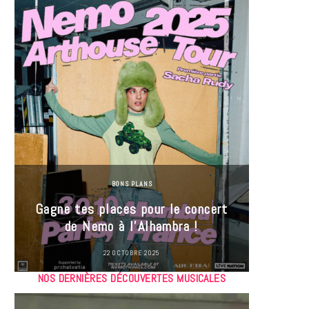
BONS PLANS
Jeu-Co
Gagne tes places pour le concert
limit
de Nemo à l’Alhambra !
22 OCTOBRE 2025
NOS DERNIÈRES DÉCOUVERTES MUSICALES