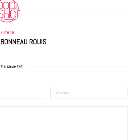
AUTHOR
 BONNEAU ROUIS
TE A COMMENT
BONS PLANS
Les Eclatantes : une soirée entre
concerts, expos, kart, aéroplume…
à la Cité des Sciences
14 DÉCEMBRE 2022