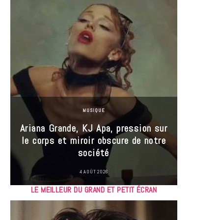
MUSIQUE
Ariana Grande, KJ Apa, pression sur
le corps et miroir obscure de notre
Les
société
réin
4 AOÛT 2026
LE MEILLEUR DU GRAND ET PETIT ÉCRAN