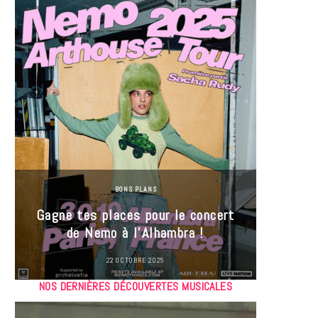
BONS PLANS
Jeu-Co
Gagne tes places pour le concert
limit
de Nemo à l’Alhambra !
22 OCTOBRE 2025
NOS DERNIÈRES DÉCOUVERTES MUSICALES