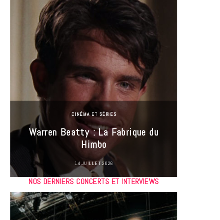
CINÉMA ET SÉRIES
Incel
Warren Beatty : La Fabrique du
genre i
Himbo
14 JUILLET 2026
NOS DERNIERS CONCERTS ET INTERVIEWS