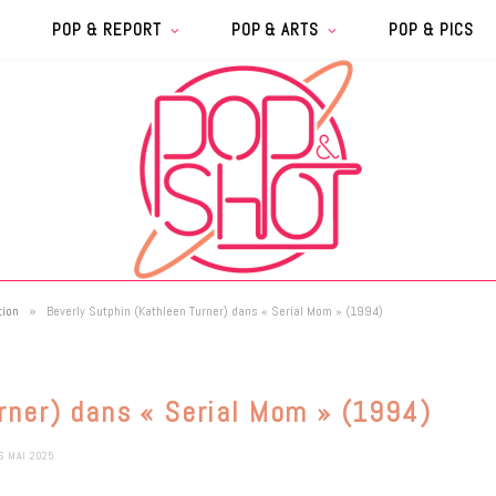
POP & REPORT
POP & ARTS
POP & PICS
»
tion
Beverly Sutphin (Kathleen Turner) dans « Serial Mom » (1994)
rner) dans « Serial Mom » (1994)
6 MAI 2025