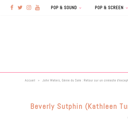
F
T
I
Y
POP & SOUND
POP & SCREEN
a
w
n
o
c
i
s
u
e
t
t
T
b
t
a
u
»
Accueil
John Waters, Génie du Sale : Retour sur un cinéaste d’excep
o
e
g
b
o
r
r
e
Beverly Sutphin (Kathleen Tu
k
a