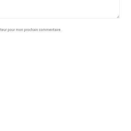
ateur pour mon prochain commentaire.
MUSIQUE
Cage The Elephant, l’ivoire du rock
dévoile « Beaches In Tennessee »
18 JUILLET 2026