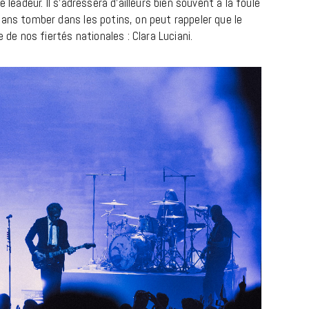
 leadeur. Il s’adressera d’ailleurs bien souvent à la foule
sans tomber dans les potins, on peut rappeler que le
e de nos fiertés nationales : Clara Luciani.
LIFESTYLE
Gainsbourg, toute une vie :
documentaire plus Ginsburg que
Gainsbarre à ne pas manquer sur
France 3
18 FÉVRIER 2021