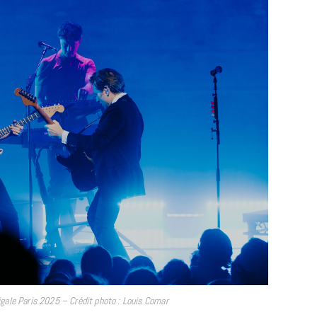
MUSIQUE
Cage The Elephant, l’ivoire du rock
dévoile « Beaches In Tennessee »
18 JUILLET 2026
gale Paris 2025 – Crédit photo : Louis Comar