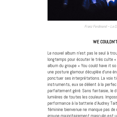
Franz Ferdinand – La Ci
WE COULDN’T
Le nouvel album n’est pas le seul à trouv
longtemps pour écouter le très culte «
album du groupe « You could have it s
une posture glamour décuplée d’une én
ponctuer ses interprétations. La voix t
instruments, eux se délient à la perfec
parfaitement géré. Sans fantaisie, le d
lumières de toutes les couleurs. Imposs
performance à la batterie d’Audrey Ta
féminine bienvenue ne manque pas de 
groupe majoritairement masculin est un