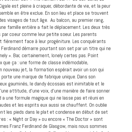
Cigale est pleine à craquer, débordante de vie, et la peur
semble en être exclue. En son lieu et place se trouvent
des visages de tout âge. Au balcon, au premier rang,
une famille entière a fait le déplacement. Les deux très
 par coeur comme leur petite soeur. Les parents
t fièrement face à leur progéniture. Les conquérants
Ferdinand démarre pourtant son set par un titre qui ne
nely ». Bar, certainement, lonely certes pas. Point
ux que ça : une forme de classe indémodable,
REPORTAGES ET INTERVIEWS
n nouveau jet, la formation espérait avoir un son qui
We Love Green se met au vert sur
t porte une marque de fabrique unique. Dans son
la Montagne de Gorillaz
ux gauminés, le dandy écossais est inimitable et le
’une attitude, d’une voix, d’une manière de faire sonner
7 JUIN 2026
nd a une formule magique qui ne lasse pas et réuni en
udes et les esprits eux aussi se chauffent. On oublie
nt les pieds dans le plat et condense en début de set
res : « Night or Day » ou encore « The Doctor » sont
sommes Franz Ferdinand de Glasgow, mais nous sommes