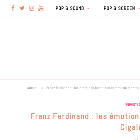
F
T
I
Y
POP & SOUND
POP & SCREEN
a
w
n
o
c
i
s
u
e
t
t
T
b
t
a
u
»
Accueil
Franz Ferdinand : les émotions humaines comme un mantra à 
o
e
g
b
REPORTA
o
r
r
e
Franz Ferdinand : les émotio
k
a
Cigal
28 