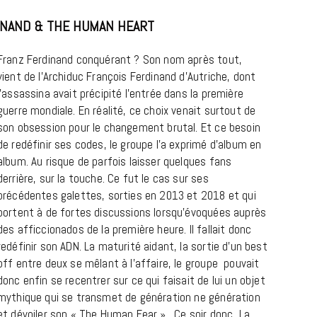
INAND & THE HUMAN HEART
Franz Ferdinand conquérant ? Son nom après tout,
vient de l’Archiduc François Ferdinand d’Autriche, dont
l’assassina avait précipité l’entrée dans la première
guerre mondiale. En réalité, ce choix venait surtout de
son obsession pour le changement brutal. Et ce besoin
de redéfinir ses codes, le groupe l’a exprimé d’album en
album. Au risque de parfois laisser quelques fans
CINÉMA ET SÉRIES
derrière, sur la touche. Ce fut le cas sur ses
Disclosure Day : le retour en grâce
précédentes galettes, sorties en 2013 et 2018 et qui
de Steven Spielberg
portent à de fortes discussions lorsqu’évoquées auprès
des afficcionados de la première heure. Il fallait donc
9 JUIN 2026
redéfinir son ADN. La maturité aidant, la sortie d’un best
off entre deux se mêlant à l’affaire, le groupe pouvait
donc enfin se recentrer sur ce qui faisait de lui un objet
mythique qui se transmet de génération ne génération
et dévoiler son « The Human Fear ». Ce soir donc, La