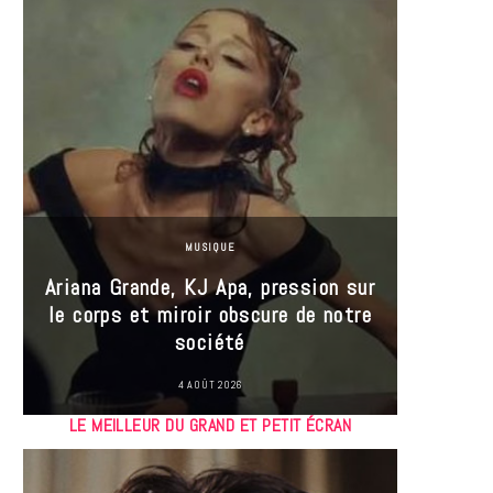
MUSIQUE
Ariana Grande, KJ Apa, pression sur
le corps et miroir obscure de notre
Les
société
réin
4 AOÛT 2026
LE MEILLEUR DU GRAND ET PETIT ÉCRAN