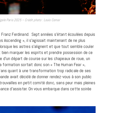
gale Paris 2025 – Crédit photo : Louis Comar
 Franz Ferdinand. Sept années s’étant écoulées depuis
ys Ascending », il s’agissait maintenant de ne plus
lorsque les astres s’alignent et que tout semble couler
 bien marquer les esprits et prendre possession de ce
e d’un départ de course sur les chapeaux de roue, un
BONS PLANS
r la formation sortait donc son « The Human Fear »,
Les Eclatantes : une soirée entre
fans quant à une transformation trop radicale de ses
concerts, expos, kart, aéroplume…
 bande avait décidé de donner rendez-vous à son public
à la Cité des Sciences
 retrouvailles en petit comité donc, sans peur mais pleines
hance d’assister. On vous embarque dans cette soirée
14 DÉCEMBRE 2022