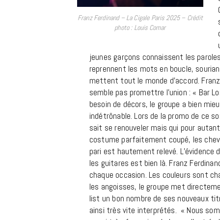
Franz Ferdinand – La Cigale Paris 2025 – Crédit
photo : Louis Comar
jeunes garçons connaissent les paroles
reprennent les mots en boucle, sourian
mettent tout le monde d’accord. Franz 
semble pas promettre l’union : « Bar Lo
besoin de décors, le groupe a bien mie
indétrônable. Lors de la promo de ce so
sait se renouveler mais qui pour autan
costume parfaitement coupé, les cheve
pari est hautement relevé. L’évidence d
les guitares est bien là. Franz Ferdina
chaque occasion. Les couleurs sont cha
les angoisses, le groupe met directeme
list un bon nombre de ses nouveaux tit
ainsi très vite interprétés. « Nous 