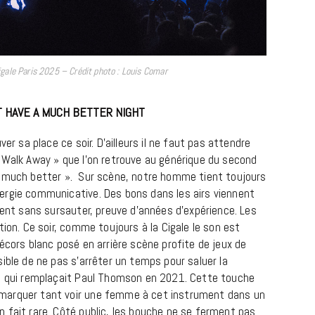
gale Paris 2025 – Crédit photo : Louis Comar
 HAVE A MUCH BETTER NIGHT
er sa place ce soir. D’ailleurs il ne faut pas attendre
 Walk Away » que l’on retrouve au générique du second
o much better ». Sur scène, notre homme tient toujours
ergie communicative. Des bons dans les airs viennent
ient sans sursauter, preuve d’années d’expérience. Les
tion. Ce soir, comme toujours à la Cigale le son est
écors blanc posé en arrière scène profite de jeux de
ible de ne pas s’arrêter un temps pour saluer la
it qui remplaçait Paul Thomson en 2021. Cette touche
marquer tant voir une femme à cet instrument dans un
 fait rare. Côté public, les bouche ne se ferment pas.