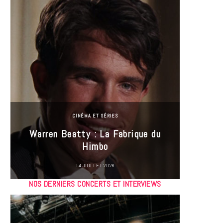
CINÉMA ET SÉRIES
Incel
Warren Beatty : La Fabrique du
genre i
Himbo
14 JUILLET 2026
NOS DERNIERS CONCERTS ET INTERVIEWS