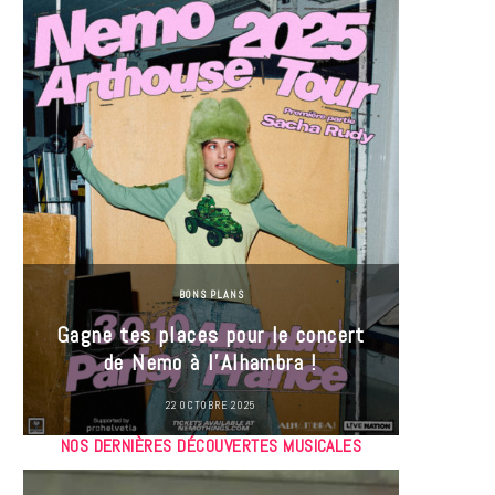
BONS PLANS
Jeu-Co
Gagne tes places pour le concert
limit
de Nemo à l’Alhambra !
22 OCTOBRE 2025
NOS DERNIÈRES DÉCOUVERTES MUSICALES