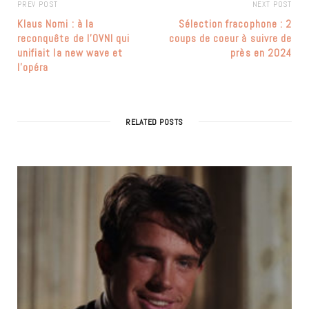
PREV POST
NEXT POST
Klaus Nomi : à la
Sélection fracophone : 2
reconquête de l’OVNI qui
coups de coeur à suivre de
unifiait la new wave et
près en 2024
l’opéra
RELATED POSTS