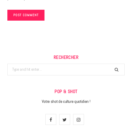
RECHERCHER
Search
for:
POP & SHOT
Votre shot de culture quotidien !
F
T
I
a
w
n