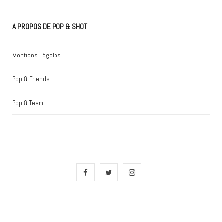
A PROPOS DE POP & SHOT
Mentions Légales
Pop & Friends
Pop & Team
F
T
I
a
w
n
c
i
s