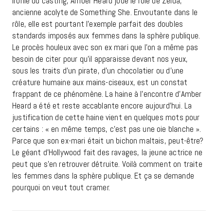
Ironie du casting, Amber Heard joue le rôle de Zelda,
ancienne acolyte de Something She. Envoutante dans le
rôle, elle est pourtant l’exemple parfait des doubles
standards imposés aux femmes dans la sphère publique.
Le procès houleux avec son ex mari que l’on a même pas
besoin de citer pour qu’il apparaisse devant nos yeux,
sous les traits d’un pirate, d’un chocolatier ou d’une
créature humaine aux mains-ciseaux, est un constat
frappant de ce phénomène. La haine à l’encontre d’Amber
Heard a été et reste accablante encore aujourd’hui. La
justification de cette haine vient en quelques mots pour
certains : « en même temps, c’est pas une oie blanche ».
Parce que son ex-mari était un bichon maltais, peut-être?
Le géant d’Hollywood fait des ravages, la jeune actrice ne
peut que s’en retrouver détruite. Voilà comment on traite
les femmes dans la sphère publique. Et ça se demande
pourquoi on veut tout cramer.