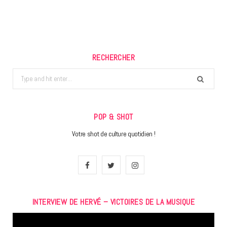
RECHERCHER
Search
for:
POP & SHOT
Votre shot de culture quotidien !
F
T
I
a
w
n
INTERVIEW DE HERVÉ – VICTOIRES DE LA MUSIQUE
c
i
s
Lecteur
e
t
t