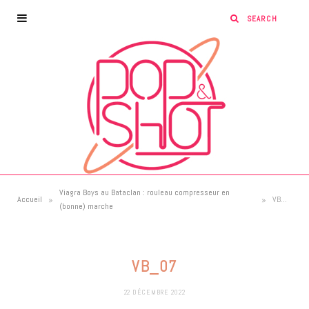
Viagra Boys au Bataclan : rouleau compresseur en
»
»
Accueil
VB_07
(bonne) marche
VB_07
22 DÉCEMBRE 2022