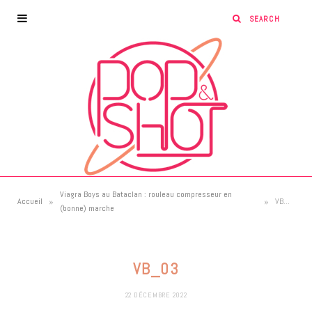
Viagra Boys au Bataclan : rouleau compresseur en
»
»
Accueil
VB_03
(bonne) marche
VB_03
22 DÉCEMBRE 2022