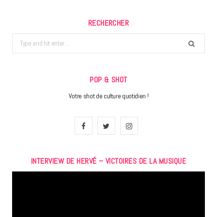
RECHERCHER
Search
for:
POP & SHOT
Votre shot de culture quotidien !
F
T
I
a
w
n
INTERVIEW DE HERVÉ – VICTOIRES DE LA MUSIQUE
c
i
s
Lecteur
e
t
t
vidéo
b
t
a
o
e
g