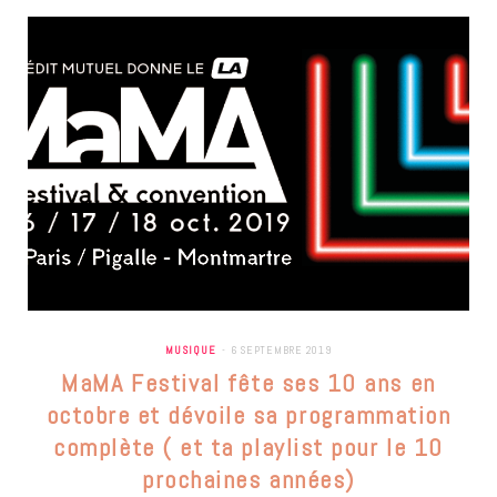
MUSIQUE
6 SEPTEMBRE 2019
MaMA Festival fête ses 10 ans en
octobre et dévoile sa programmation
complète ( et ta playlist pour le 10
prochaines années)