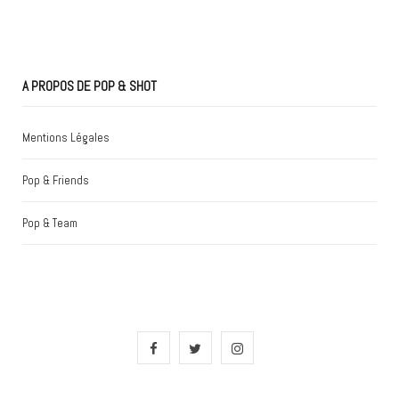
A PROPOS DE POP & SHOT
Mentions Légales
Pop & Friends
Pop & Team
F
T
I
a
w
n