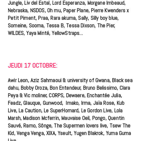
Jungle, Liv del Estal, Lord Esperanza, Morgane Imbeaud,
Nebraska, NSDOS, Oh mu, Paper Plane, Pierre Kwenders x
Petit Piment, Praa, Rara akuma, Sally, Silly boy blue,
Someine, Sooma, Tessa B, Tessa Dixson, The Pier,
WILDES, Yaya Minté, YellowStraps…
JEUDI 17 OCTOBRE:
Awir Leon, Aziz Sahmaoui & university of Gwana, Black sea
dahu, Bobby Oroza, Bon Entendeur, Bruno Belissimo, Clara
Peya & Vic moliner, CORPS, Dewaere, Enchantée Julia,
Feadz, Glauque, Gunwood, Imako, Irma, Jaïa Rose, Kub
Live, La Caution, Le SuperHomard, Le Gordon Live, Lola
Marsh, Madison Mcferrin, Mauvaise Oeil, Pongo, Quentin
Sauvé, Ramo, Sônge, The Supermen lovers live, Tsew The
Kid, Venga Venga, XIXA, Yseult, Yugen Blakrok, Yuma Guma
Live…