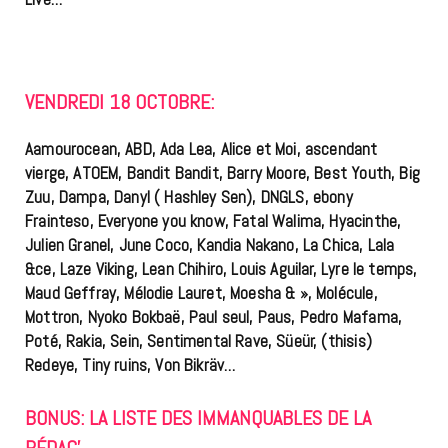
VENDREDI 18 OCTOBRE:
Aamourocean, ABD, Ada Lea, Alice et Moi, ascendant
vierge, ATOEM, Bandit Bandit, Barry Moore, Best Youth, Big
Zuu, Dampa, Danyl ( Hashley Sen), DNGLS, ebony
Frainteso, Everyone you know, Fatal Walima, Hyacinthe,
Julien Granel, June Coco, Kandia Nakano, La Chica, Lala
&ce, Laze Viking, Lean Chihiro, Louis Aguilar, Lyre le temps,
Maud Geffray, Mélodie Lauret, Moesha & », Molécule,
Mottron, Nyoko Bokbaë, Paul seul, Paus, Pedro Mafama,
Poté, Rakia, Sein, Sentimental Rave, Süeür, (thisis)
Redeye, Tiny ruins, Von Bikräv…
BONUS: LA LISTE DES IMMANQUABLES DE LA
RÉDAC’